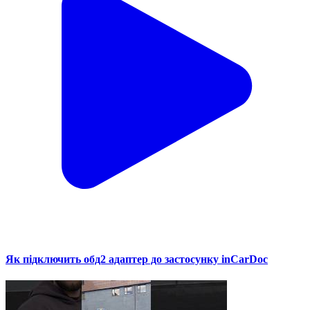
Як підключить обд2 адаптер до застосунку inCarDoc