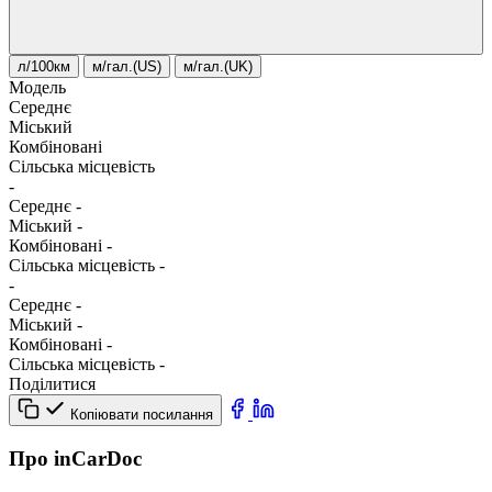
л/100км
м/гал.(US)
м/гал.(UK)
Модель
Середнє
Міський
Комбіновані
Сільська місцевість
-
Середнє
-
Міський
-
Комбіновані
-
Сільська місцевість
-
-
Середнє
-
Міський
-
Комбіновані
-
Сільська місцевість
-
Поділитися
Копіювати посилання
Про inCarDoc