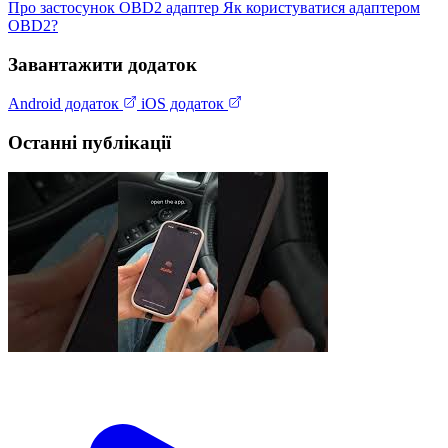
Про застосунок
OBD2 адаптер
Як користуватися адаптером
OBD2?
Завантажити додаток
Android додаток
iOS додаток
Останні публікації