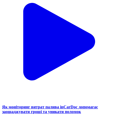
Як моніторинг витрат палива inCarDoc допомагає
заощаджувати гроші та уникати поломок