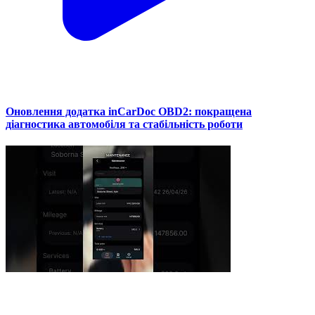
Оновлення додатка inCarDoc OBD2: покращена
діагностика автомобіля та стабільність роботи