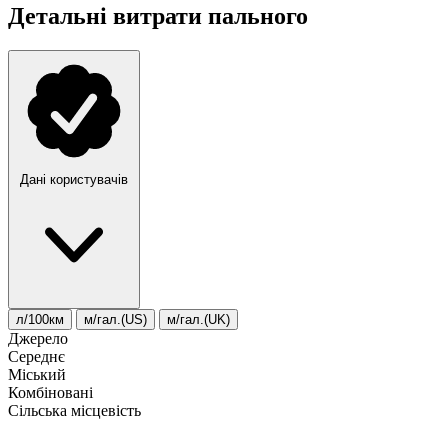
Детальні витрати пального
Дані користувачів
л/100км
м/гал.(US)
м/гал.(UK)
Джерело
Середнє
Міський
Комбіновані
Сільська місцевість