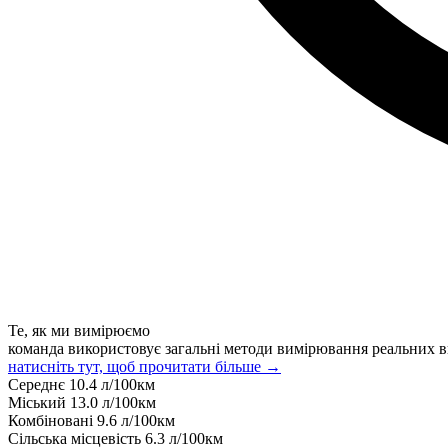
Те, як ми вимірюємо
команда використовує загальні методи вимірювання реальних в
натисніть тут, щоб прочитати більше →
Середнє
10.4
л/100км
Міський
13.0
л/100км
Комбіновані
9.6
л/100км
Сільська місцевість
6.3
л/100км