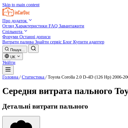
Skip to main content
Про додаток
Огляд
Характеристики
FAQ
Завантажити
Спільнота
Форуми
Останні дописи
Витрати палива
Знайти сервіс
Блог
Купити адаптер
Пошук...
UK
Увійти
Головна
/
Статистика
/
Toyota Corolla 2.0 D-4D (126 Hp) 2006-20
Середня витрата пального
Toy
Детальні витрати пального