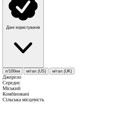
Дані користувачів
л/100км
м/гал.(US)
м/гал.(UK)
Джерело
Середнє
Міський
Комбіновані
Сільська місцевість