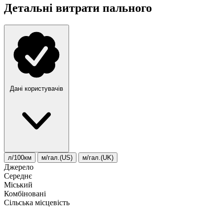
Детальні витрати пального
Дані користувачів
л/100км
м/гал.(US)
м/гал.(UK)
Джерело
Середнє
Міський
Комбіновані
Сільська місцевість