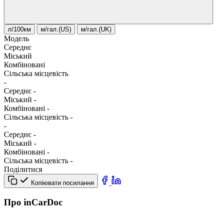
л/100км
м/гал.(US)
м/гал.(UK)
Модель
Середнє
Міський
Комбіновані
Сільська місцевість
-
Середнє
-
Міський
-
Комбіновані
-
Сільська місцевість
-
-
Середнє
-
Міський
-
Комбіновані
-
Сільська місцевість
-
Поділитися
Копіювати посилання
Про inCarDoc