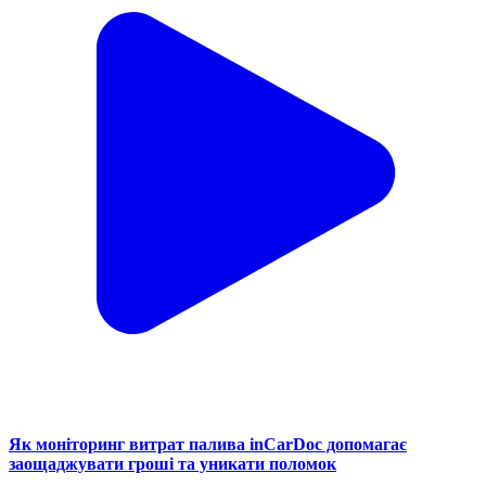
Як моніторинг витрат палива inCarDoc допомагає
заощаджувати гроші та уникати поломок