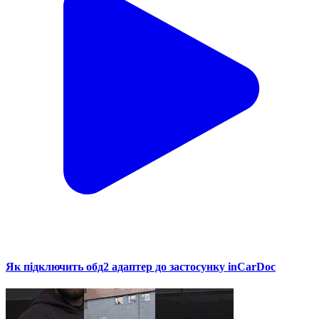
Як підключить обд2 адаптер до застосунку inCarDoc