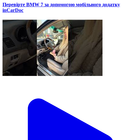
Перевірте BMW 7 за допомогою мобільного додатку
inCarDoc