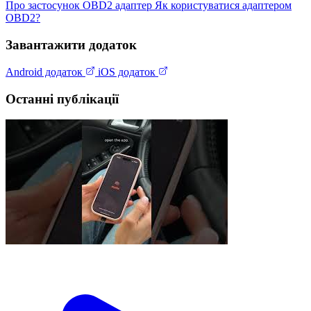
Про застосунок
OBD2 адаптер
Як користуватися адаптером
OBD2?
Завантажити додаток
Android додаток
iOS додаток
Останні публікації