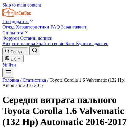
Skip to main content
Про додаток
Огляд
Характеристики
FAQ
Завантажити
Спільнота
Форуми
Останні дописи
Витрати палива
Знайти сервіс
Блог
Купити адаптер
Пошук...
UK
Увійти
Головна
/
Статистика
/
Toyota Corolla 1.6 Valvematic (132 Hp)
Automatic 2016-2017
Середня витрата пального
Toyota Corolla 1.6 Valvematic
(132 Hp) Automatic 2016-2017