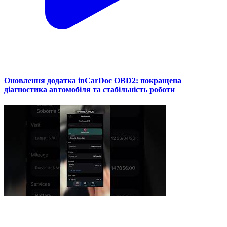
Оновлення додатка inCarDoc OBD2: покращена
діагностика автомобіля та стабільність роботи