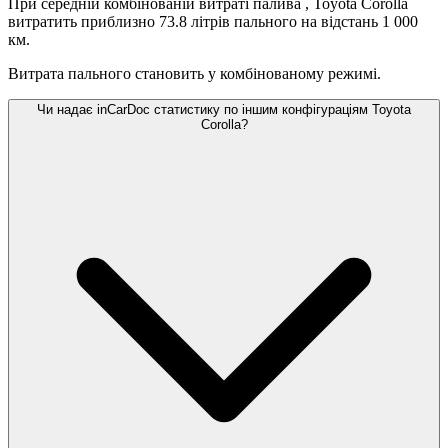
При середній комбінованій витраті палива
, Toyota Corolla
витратить приблизно 73.8 літрів пального на відстань 1 000
км.
Витрата пального становить
у комбінованому режимі.
Чи надає inCarDoc статистику по іншим конфігураціям Toyota
Corolla?