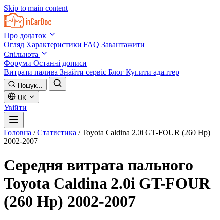
Skip to main content
Про додаток
Огляд
Характеристики
FAQ
Завантажити
Спільнота
Форуми
Останні дописи
Витрати палива
Знайти сервіс
Блог
Купити адаптер
Пошук...
UK
Увійти
Головна
/
Статистика
/
Toyota Caldina 2.0i GT-FOUR (260 Hp)
2002-2007
Середня витрата пального
Toyota Caldina 2.0i GT-FOUR
(260 Hp) 2002-2007