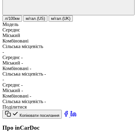
л/100км
м/гал.(US)
м/гал.(UK)
Модель
Середнє
Міський
Комбіновані
Сільська місцевість
-
Середнє
-
Міський
-
Комбіновані
-
Сільська місцевість
-
-
Середнє
-
Міський
-
Комбіновані
-
Сільська місцевість
-
Поділитися
Копіювати посилання
Про inCarDoc