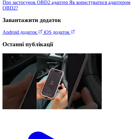
Про застосунок
OBD2 адаптер
Як користуватися адаптером
OBD2?
Завантажити додаток
Android додаток
iOS додаток
Останні публікації