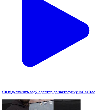
Як підключить обд2 адаптер до застосунку inCarDoc