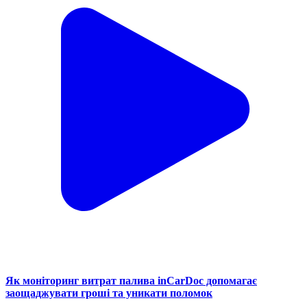
Як моніторинг витрат палива inCarDoc допомагає
заощаджувати гроші та уникати поломок