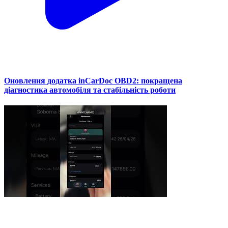
Оновлення додатка inCarDoc OBD2: покращена
діагностика автомобіля та стабільність роботи