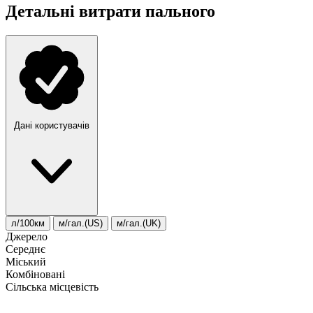
Детальні витрати пального
Дані користувачів
л/100км
м/гал.(US)
м/гал.(UK)
Джерело
Середнє
Міський
Комбіновані
Сільська місцевість