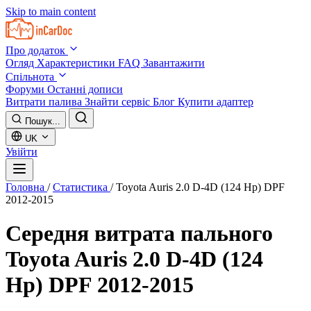
Skip to main content
Про додаток
Огляд
Характеристики
FAQ
Завантажити
Спільнота
Форуми
Останні дописи
Витрати палива
Знайти сервіс
Блог
Купити адаптер
Пошук...
UK
Увійти
Головна
/
Статистика
/
Toyota Auris 2.0 D-4D (124 Hp) DPF
2012-2015
Середня витрата пального
Toyota Auris 2.0 D-4D (124
Hp) DPF 2012-2015