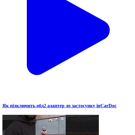
Як підключить обд2 адаптер до застосунку inCarDoc