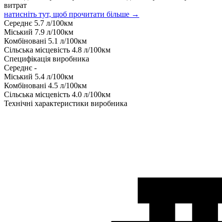
витрат
натисніть тут, щоб прочитати більше →
Середнє
5.7
л/100км
Міський
7.9
л/100км
Комбіновані
5.1
л/100км
Сільська місцевість
4.8
л/100км
Специфікація виробника
Середнє
-
Міський
5.4
л/100км
Комбіновані
4.5
л/100км
Сільська місцевість
4.0
л/100км
Технічні характеристики виробника