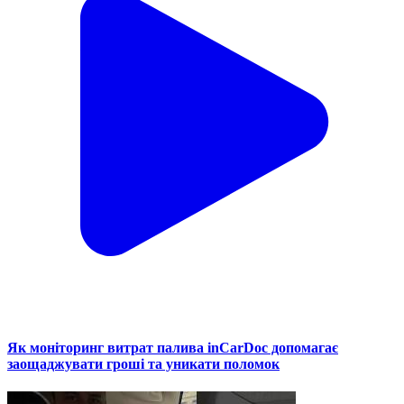
Як моніторинг витрат палива inCarDoc допомагає
заощаджувати гроші та уникати поломок