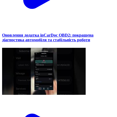
Оновлення додатка inCarDoc OBD2: покращена
діагностика автомобіля та стабільність роботи