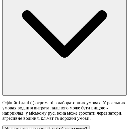
Офіційні дані (
) отримані в лабораторних умовах. У реальних
умовах водіння витрата пального може бути вищою -
наприклад, у міському русі вона може зростати
через затори,
агресивне водіння, клімат та дорожні умови.
Яка витрата палива для Toyota Auris на шосе?