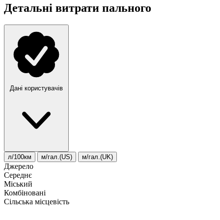
Детальні витрати пального
Дані користувачів
л/100км
м/гал.(US)
м/гал.(UK)
Джерело
Середнє
Міський
Комбіновані
Сільська місцевість