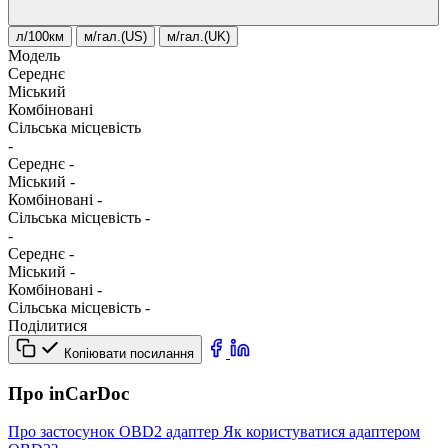
л/100км
м/гал.(US)
м/гал.(UK)
Модель
Середнє
Міський
Комбіновані
Сільська місцевість
-
Середнє
-
Міський
-
Комбіновані
-
Сільська місцевість
-
-
Середнє
-
Міський
-
Комбіновані
-
Сільська місцевість
-
Поділитися
Копіювати посилання
Про inCarDoc
Про застосунок
OBD2 адаптер
Як користуватися адаптером