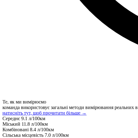
Те, як ми вимірюємо
команда використовує загальні методи вимірювання реальних в
натисніть тут, щоб прочитати більше →
Середнє
9.1
л/100км
Міський
11.8
л/100км
Комбіновані
8.4
л/100км
Сільська місцевість
7.0
л/100км