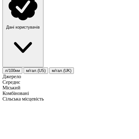
Дані користувачів
л/100км
м/гал.(US)
м/гал.(UK)
Джерело
Середнє
Міський
Комбіновані
Сільська місцевість