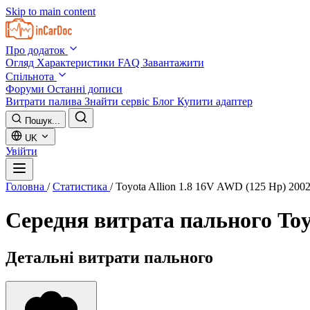
Skip to main content
Про додаток
Огляд
Характеристики
FAQ
Завантажити
Спільнота
Форуми
Останні дописи
Витрати палива
Знайти сервіс
Блог
Купити адаптер
Пошук...
UK
Увійти
Головна
/
Статистика
/
Toyota Allion 1.8 16V AWD (125 Hp) 200
Середня витрата пального
Toy
Детальні витрати пального