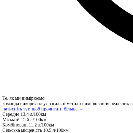
Те, як ми вимірюємо
команда використовує загальні методи вимірювання реальних в
натисніть тут, щоб прочитати більше →
Середнє
13.4
л/100км
Міський
15.6
л/100км
Комбіновані
11.2
л/100км
Сільська місцевість
10.5
л/100км