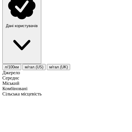
Дані користувачів
л/100км
м/гал.(US)
м/гал.(UK)
Джерело
Середнє
Міський
Комбіновані
Сільська місцевість