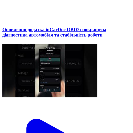
Оновлення додатка inCarDoc OBD2: покращена
діагностика автомобіля та стабільність роботи