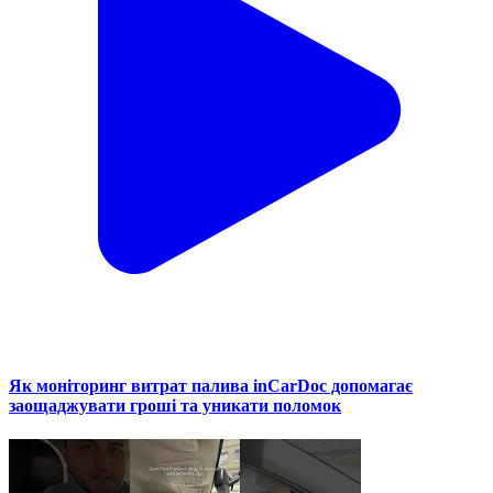
Як моніторинг витрат палива inCarDoc допомагає
заощаджувати гроші та уникати поломок