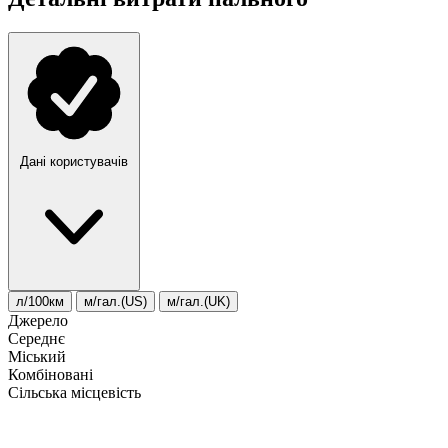
Дані користувачів
л/100км
м/гал.(US)
м/гал.(UK)
Джерело
Середнє
Міський
Комбіновані
Сільська місцевість