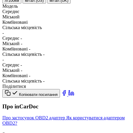
л/100км
м/гал.(US)
м/гал.(UK)
Модель
Середнє
Міський
Комбіновані
Сільська місцевість
-
Середнє
-
Міський
-
Комбіновані
-
Сільська місцевість
-
-
Середнє
-
Міський
-
Комбіновані
-
Сільська місцевість
-
Поділитися
Копіювати посилання
Про inCarDoc
Про застосунок
OBD2 адаптер
Як користуватися адаптером
OBD2?