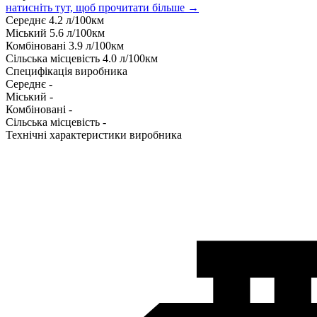
натисніть тут, щоб прочитати більше →
Середнє
4.2
л/100км
Міський
5.6
л/100км
Комбіновані
3.9
л/100км
Сільська місцевість
4.0
л/100км
Специфікація виробника
Середнє
-
Міський
-
Комбіновані
-
Сільська місцевість
-
Технічні характеристики виробника