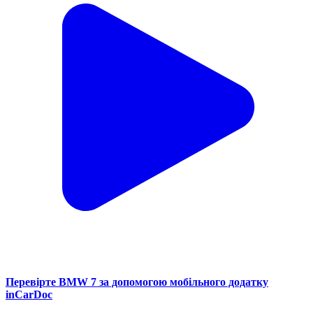
Перевірте BMW 7 за допомогою мобільного додатку
inCarDoc