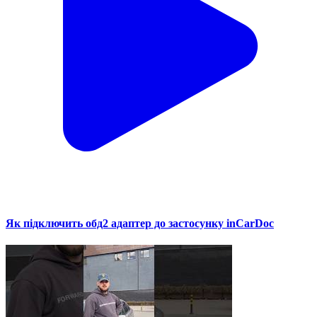
Як підключить обд2 адаптер до застосунку inCarDoc