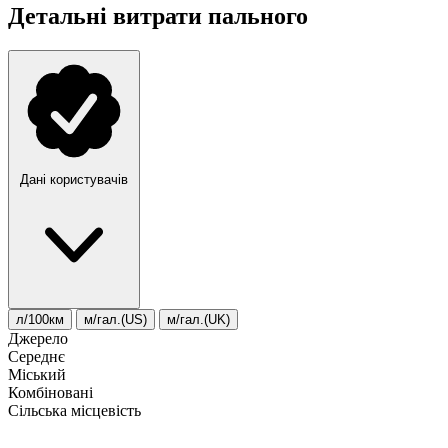
Детальні витрати пального
Дані користувачів
л/100км
м/гал.(US)
м/гал.(UK)
Джерело
Середнє
Міський
Комбіновані
Сільська місцевість