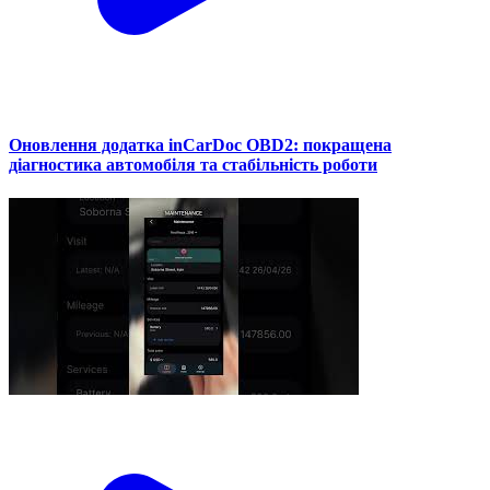
Оновлення додатка inCarDoc OBD2: покращена
діагностика автомобіля та стабільність роботи