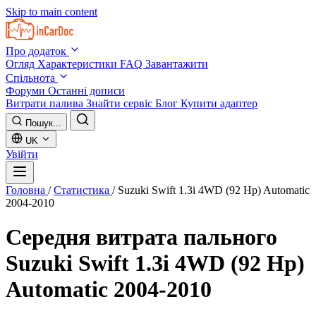
Skip to main content
Про додаток
Огляд
Характеристики
FAQ
Завантажити
Спільнота
Форуми
Останні дописи
Витрати палива
Знайти сервіс
Блог
Купити адаптер
Пошук...
UK
Увійти
Головна
/
Статистика
/
Suzuki Swift 1.3i 4WD (92 Hp) Automatic
2004-2010
Середня витрата пального
Suzuki Swift 1.3i 4WD (92 Hp)
Automatic 2004-2010