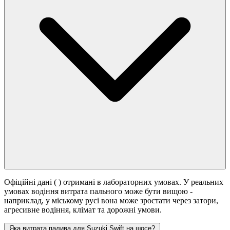
Офіційні дані (
) отримані в лабораторних умовах. У реальних
умовах водіння витрата пального може бути вищою -
наприклад, у міському русі вона може зростати
через затори,
агресивне водіння, клімат та дорожні умови.
Яка витрата палива для Suzuki Swift на шосе?