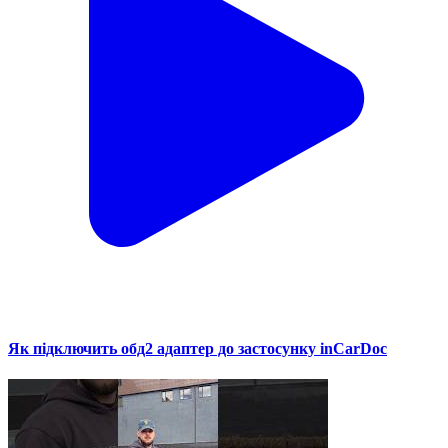
Як підключить обд2 адаптер до застосунку inCarDoc