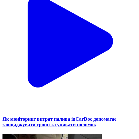
Як моніторинг витрат палива inCarDoc допомагає
заощаджувати гроші та уникати поломок