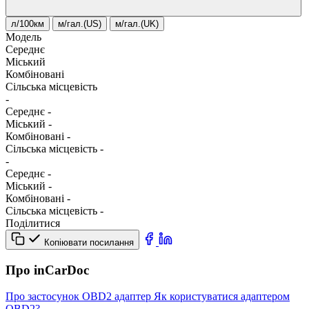
л/100км
м/гал.(US)
м/гал.(UK)
Модель
Середнє
Міський
Комбіновані
Сільська місцевість
-
Середнє
-
Міський
-
Комбіновані
-
Сільська місцевість
-
-
Середнє
-
Міський
-
Комбіновані
-
Сільська місцевість
-
Поділитися
Копіювати посилання
Про inCarDoc
Про застосунок
OBD2 адаптер
Як користуватися адаптером
OBD2?