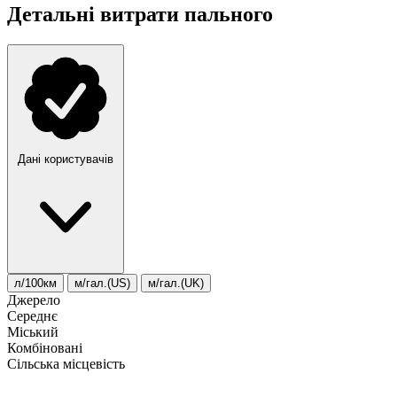
Детальні витрати пального
Дані користувачів
л/100км
м/гал.(US)
м/гал.(UK)
Джерело
Середнє
Міський
Комбіновані
Сільська місцевість