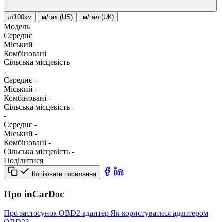
л/100км
м/гал.(US)
м/гал.(UK)
Модель
Середнє
Міський
Комбіновані
Сільська місцевість
-
Середнє
-
Міський
-
Комбіновані
-
Сільська місцевість
-
-
Середнє
-
Міський
-
Комбіновані
-
Сільська місцевість
-
Поділитися
Копіювати посилання
Про inCarDoc
Про застосунок
OBD2 адаптер
Як користуватися адаптером
OBD2?