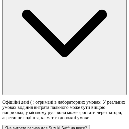
Офіційні дані (
) отримані в лабораторних умовах. У реальних
умовах водіння витрата пального може бути вищою -
наприклад, у міському русі вона може зростати
через затори,
агресивне водіння, клімат та дорожні умови.
Яка витрата палива для Suzuki Swift на шосе?