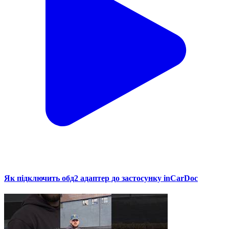
Як підключить обд2 адаптер до застосунку inCarDoc