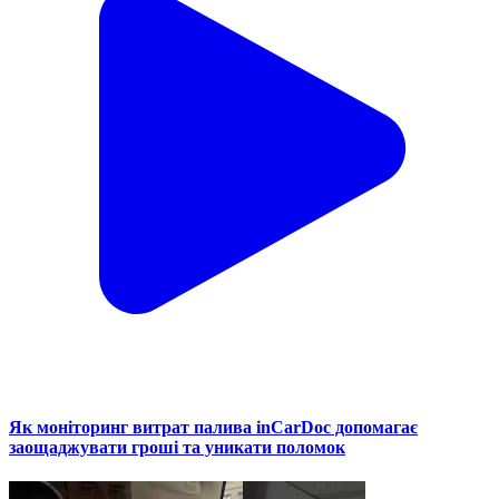
Як моніторинг витрат палива inCarDoc допомагає
заощаджувати гроші та уникати поломок