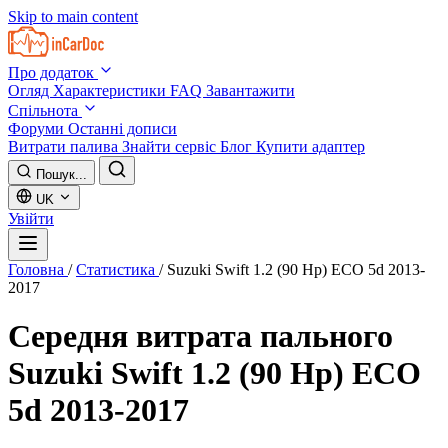
Skip to main content
Про додаток
Огляд
Характеристики
FAQ
Завантажити
Спільнота
Форуми
Останні дописи
Витрати палива
Знайти сервіс
Блог
Купити адаптер
Пошук...
UK
Увійти
Головна
/
Статистика
/
Suzuki Swift 1.2 (90 Hp) ECO 5d 2013-
2017
Середня витрата пального
Suzuki Swift 1.2 (90 Hp) ECO
5d 2013-2017