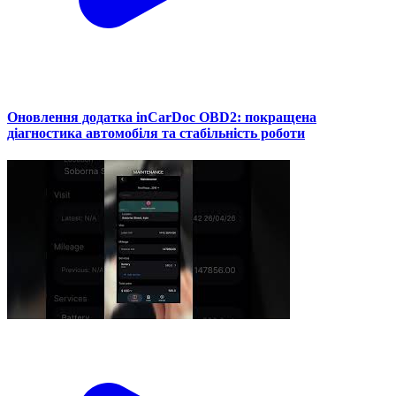
Оновлення додатка inCarDoc OBD2: покращена
діагностика автомобіля та стабільність роботи