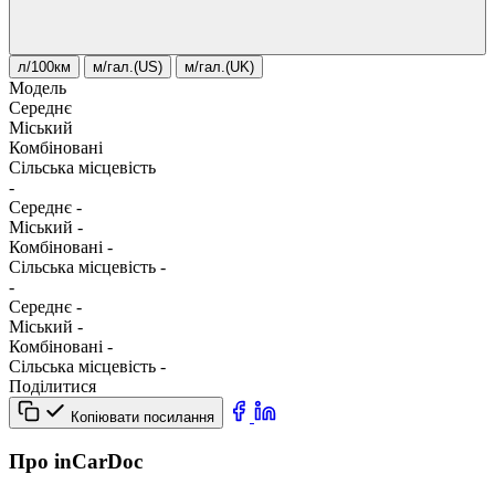
л/100км
м/гал.(US)
м/гал.(UK)
Модель
Середнє
Міський
Комбіновані
Сільська місцевість
-
Середнє
-
Міський
-
Комбіновані
-
Сільська місцевість
-
-
Середнє
-
Міський
-
Комбіновані
-
Сільська місцевість
-
Поділитися
Копіювати посилання
Про inCarDoc