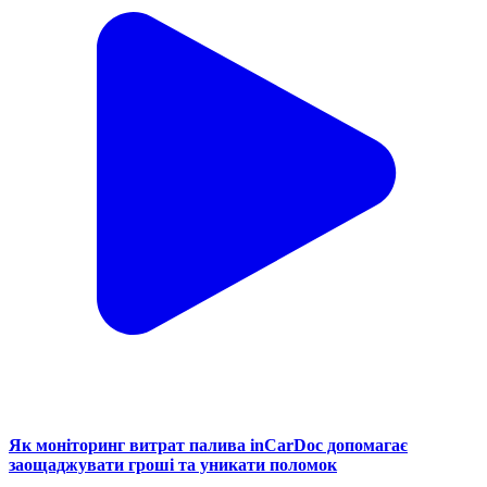
Як моніторинг витрат палива inCarDoc допомагає
заощаджувати гроші та уникати поломок