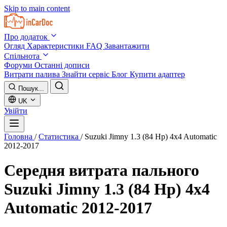
Skip to main content
Про додаток
Огляд
Характеристики
FAQ
Завантажити
Спільнота
Форуми
Останні дописи
Витрати палива
Знайти сервіс
Блог
Купити адаптер
Пошук...
UK
Увійти
Головна
/
Статистика
/
Suzuki Jimny 1.3 (84 Hp) 4x4 Automatic
2012-2017
Середня витрата пального
Suzuki Jimny 1.3 (84 Hp) 4x4
Automatic 2012-2017