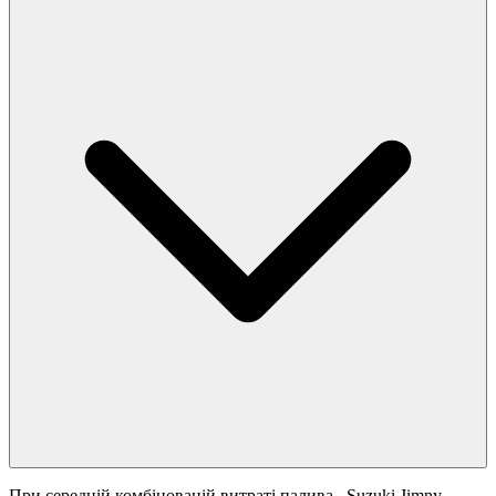
При середній комбінованій витраті палива
, Suzuki Jimny