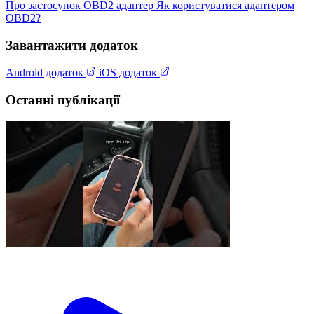
Про застосунок
OBD2 адаптер
Як користуватися адаптером
OBD2?
Завантажити додаток
Android додаток
iOS додаток
Останні публікації