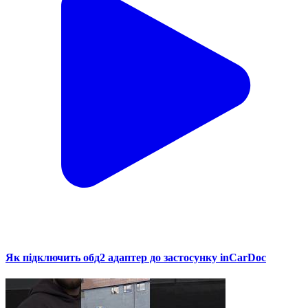
Як підключить обд2 адаптер до застосунку inCarDoc