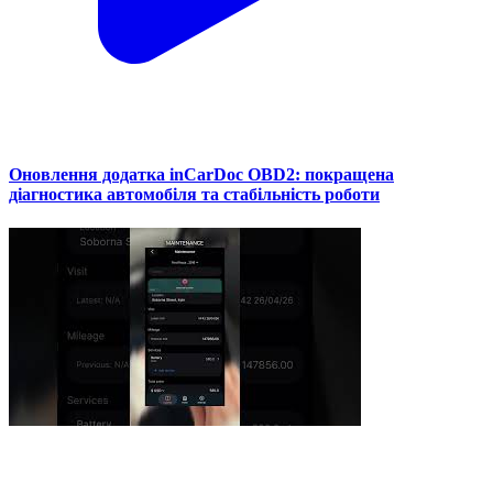
Оновлення додатка inCarDoc OBD2: покращена
діагностика автомобіля та стабільність роботи