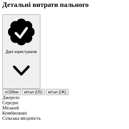
Детальні витрати пального
Дані користувачів
л/100км
м/гал.(US)
м/гал.(UK)
Джерело
Середнє
Міський
Комбіновані
Сільська місцевість