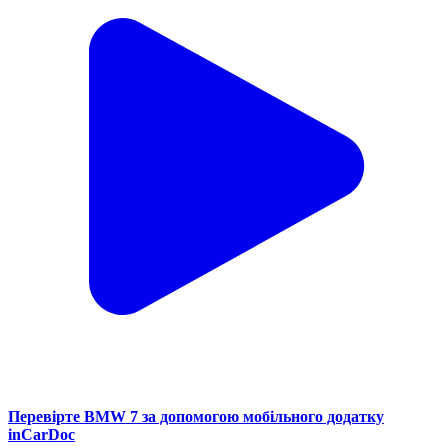
Перевірте BMW 7 за допомогою мобільного додатку
inCarDoc