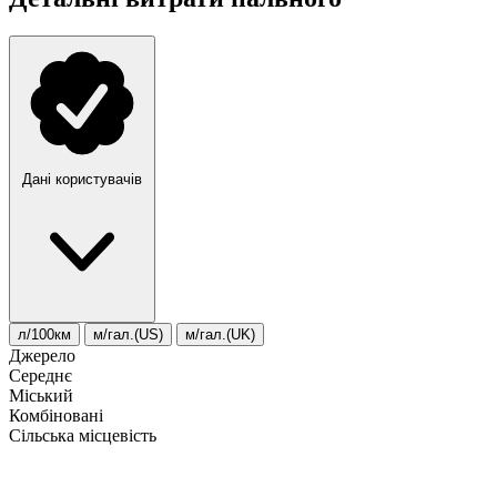
Дані користувачів
л/100км
м/гал.(US)
м/гал.(UK)
Джерело
Середнє
Міський
Комбіновані
Сільська місцевість