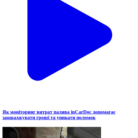
Як моніторинг витрат палива inCarDoc допомагає
заощаджувати гроші та уникати поломок