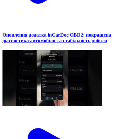
Оновлення додатка inCarDoc OBD2: покращена
діагностика автомобіля та стабільність роботи