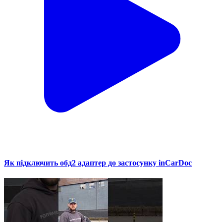
Як підключить обд2 адаптер до застосунку inCarDoc