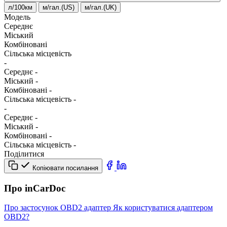
л/100км
м/гал.(US)
м/гал.(UK)
Модель
Середнє
Міський
Комбіновані
Сільська місцевість
-
Середнє
-
Міський
-
Комбіновані
-
Сільська місцевість
-
-
Середнє
-
Міський
-
Комбіновані
-
Сільська місцевість
-
Поділитися
Копіювати посилання
Про inCarDoc
Про застосунок
OBD2 адаптер
Як користуватися адаптером
OBD2?