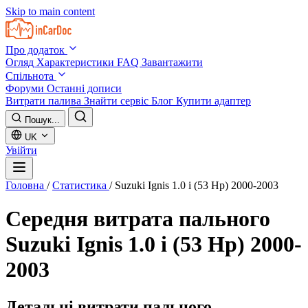
Skip to main content
Про додаток
Огляд
Характеристики
FAQ
Завантажити
Спільнота
Форуми
Останні дописи
Витрати палива
Знайти сервіс
Блог
Купити адаптер
Пошук...
UK
Увійти
Головна
/
Статистика
/
Suzuki Ignis 1.0 i (53 Hp) 2000-2003
Середня витрата пального
Suzuki Ignis 1.0 i (53 Hp) 2000-
2003
Детальні витрати пального