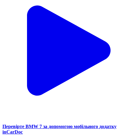
Перевірте BMW 7 за допомогою мобільного додатку
inCarDoc