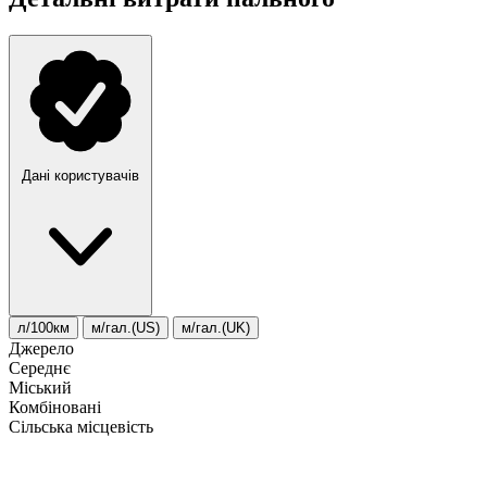
Дані користувачів
л/100км
м/гал.(US)
м/гал.(UK)
Джерело
Середнє
Міський
Комбіновані
Сільська місцевість