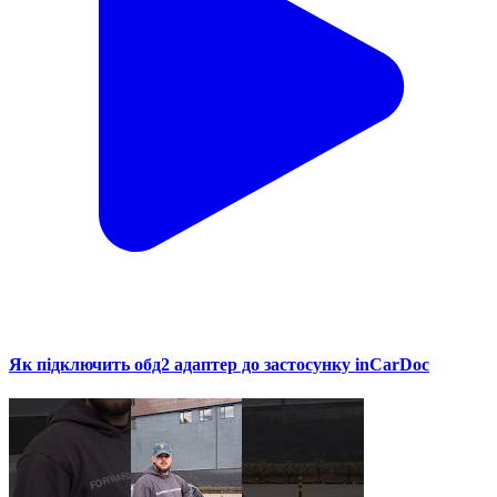
Як підключить обд2 адаптер до застосунку inCarDoc