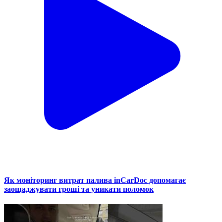
Як моніторинг витрат палива inCarDoc допомагає
заощаджувати гроші та уникати поломок