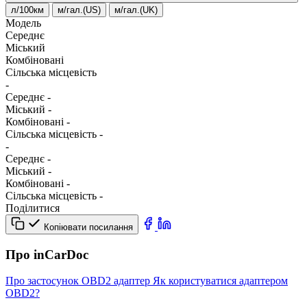
л/100км
м/гал.(US)
м/гал.(UK)
Модель
Середнє
Міський
Комбіновані
Сільська місцевість
-
Середнє
-
Міський
-
Комбіновані
-
Сільська місцевість
-
-
Середнє
-
Міський
-
Комбіновані
-
Сільська місцевість
-
Поділитися
Копіювати посилання
Про inCarDoc
Про застосунок
OBD2 адаптер
Як користуватися адаптером
OBD2?