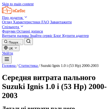
Skip to main content
Про додаток
Огляд
Характеристики
FAQ
Завантажити
Спільнота
Форуми
Останні дописи
Витрати палива
Знайти сервіс
Блог
Купити адаптер
Пошук...
UK
Увійти
Головна
/
Статистика
/
Suzuki Ignis 1.0 i (53 Hp) 2000-2003
Середня витрата пального
Suzuki Ignis 1.0 i (53 Hp) 2000-
2003
Детальні витрати пального