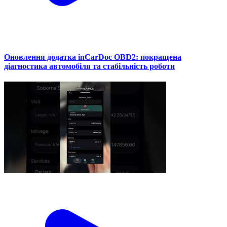
Оновлення додатка inCarDoc OBD2: покращена
діагностика автомобіля та стабільність роботи