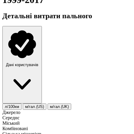
Детальні витрати пального
Дані користувачів
л/100км
м/гал.(US)
м/гал.(UK)
Джерело
Середнє
Міський
Комбіновані
Сільська місцевість