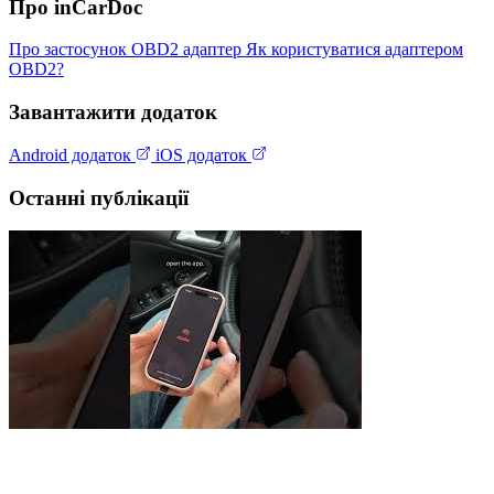
Про inCarDoc
Про застосунок
OBD2 адаптер
Як користуватися адаптером
OBD2?
Завантажити додаток
Android додаток
iOS додаток
Останні публікації