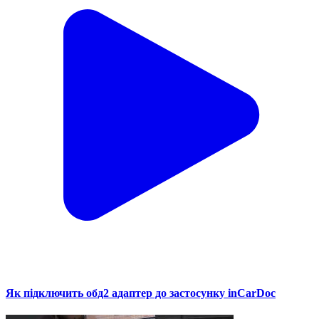
Як підключить обд2 адаптер до застосунку inCarDoc