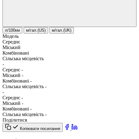
л/100км
м/гал.(US)
м/гал.(UK)
Модель
Середнє
Міський
Комбіновані
Сільська місцевість
-
Середнє
-
Міський
-
Комбіновані
-
Сільська місцевість
-
-
Середнє
-
Міський
-
Комбіновані
-
Сільська місцевість
-
Поділитися
Копіювати посилання