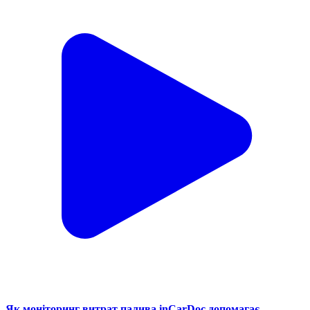
Як моніторинг витрат палива inCarDoc допомагає