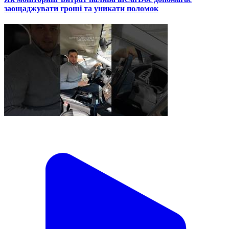
заощаджувати гроші та уникати поломок