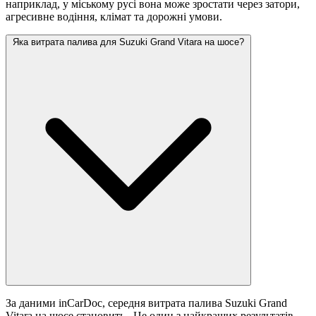
наприклад, у міському русі вона може зростати
через затори,
агресивне водіння, клімат та дорожні умови.
Яка витрата палива для Suzuki Grand Vitara на шосе?
За даними inCarDoc, середня витрата палива Suzuki Grand
Vitara на шосе становить
. Це один з найкращих результатів