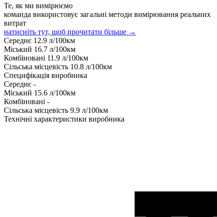
Те, як ми вимірюємо
команда використовує загальні методи вимірювання реальних
витрат
натисніть тут, щоб прочитати більше →
Середнє
12.9
л/100км
Міський
16.7
л/100км
Комбіновані
11.9
л/100км
Сільська місцевість
10.8
л/100км
Специфікація виробника
Середнє
-
Міський
15.6
л/100км
Комбіновані
-
Сільська місцевість
9.9
л/100км
Технічні характеристики виробника