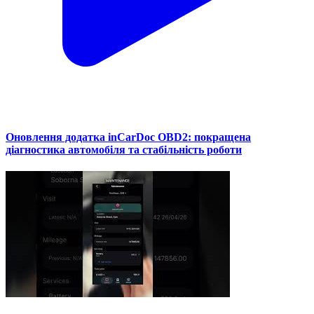
Оновлення додатка inCarDoc OBD2: покращена
діагностика автомобіля та стабільність роботи