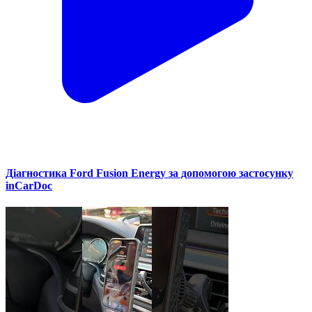
Діагностика Ford Fusion Energy за допомогою застосунку
inCarDoc