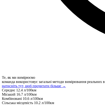
Те, як ми вимірюємо
команда використовує загальні методи вимірювання реальних в
натисніть тут, щоб прочитати більше →
Середнє
12.4
л/100км
Міський
16.7
л/100км
Комбіновані
10.6
л/100км
Сільська місцевість
10.2
л/100км