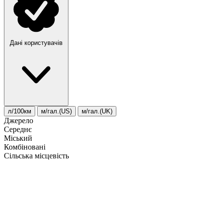
Дані користувачів
л/100км
м/гал.(US)
м/гал.(UK)
Джерело
Середнє
Міський
Комбіновані
Сільська місцевість