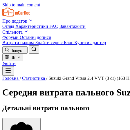
Skip to main content
Про додаток
Огляд
Характеристики
FAQ
Завантажити
Спільнота
Форуми
Останні дописи
Витрати палива
Знайти сервіс
Блог
Купити адаптер
Пошук...
UK
Увійти
Головна
/
Статистика
/
Suzuki Grand Vitara 2.4 VVT (3 dr) (163 
Середня витрата пального
Suz
Детальні витрати пального