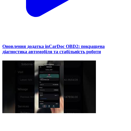
Оновлення додатка inCarDoc OBD2: покращена
діагностика автомобіля та стабільність роботи