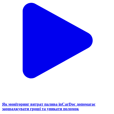
Як моніторинг витрат палива inCarDoc допомагає
заощаджувати гроші та уникати поломок