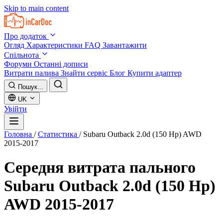
Skip to main content
Про додаток
Огляд
Характеристики
FAQ
Завантажити
Спільнота
Форуми
Останні дописи
Витрати палива
Знайти сервіс
Блог
Купити адаптер
Пошук...
UK
Увійти
Головна
/
Статистика
/
Subaru Outback 2.0d (150 Hp) AWD
2015-2017
Середня витрата пального
Subaru Outback 2.0d (150 Hp)
AWD 2015-2017