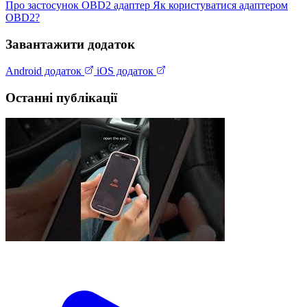
Про застосунок
OBD2 адаптер
Як користуватися адаптером
OBD2?
Завантажити додаток
Android додаток
iOS додаток
Останні публікації