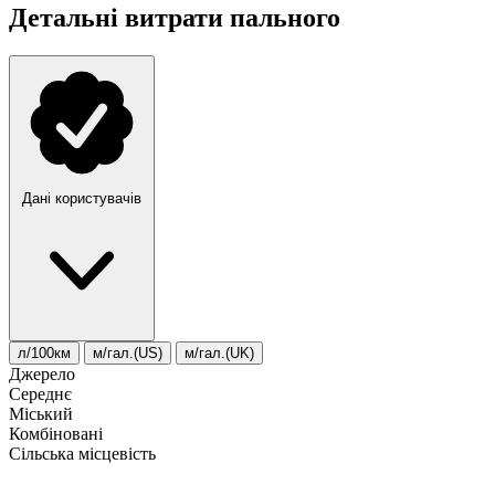
Детальні витрати пального
Дані користувачів
л/100км
м/гал.(US)
м/гал.(UK)
Джерело
Середнє
Міський
Комбіновані
Сільська місцевість