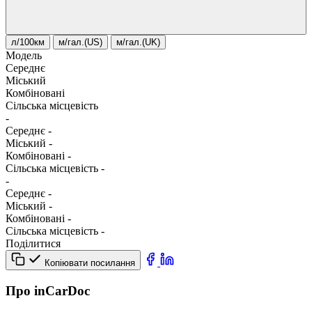
л/100км
м/гал.(US)
м/гал.(UK)
Модель
Середнє
Міський
Комбіновані
Сільська місцевість
-
Середнє
-
Міський
-
Комбіновані
-
Сільська місцевість
-
-
Середнє
-
Міський
-
Комбіновані
-
Сільська місцевість
-
Поділитися
Копіювати посилання
Про inCarDoc