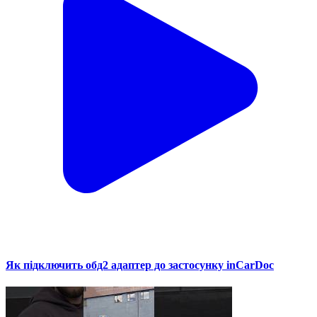
Як підключить обд2 адаптер до застосунку inCarDoc