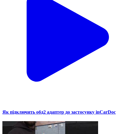
Як підключить обд2 адаптер до застосунку inCarDoc