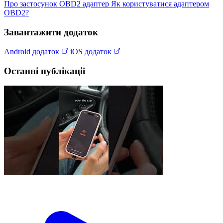
Про застосунок
OBD2 адаптер
Як користуватися адаптером
OBD2?
Завантажити додаток
Android додаток
iOS додаток
Останні публікації