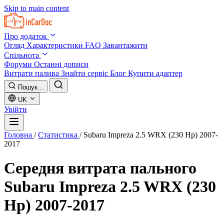
Skip to main content
Про додаток
Огляд
Характеристики
FAQ
Завантажити
Спільнота
Форуми
Останні дописи
Витрати палива
Знайти сервіс
Блог
Купити адаптер
Пошук...
UK
Увійти
Головна
/
Статистика
/
Subaru Impreza 2.5 WRX (230 Hp) 2007-
2017
Середня витрата пального
Subaru Impreza 2.5 WRX (230
Hp) 2007-2017