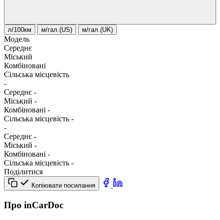
л/100км
м/гал.(US)
м/гал.(UK)
Модель
Середнє
Міський
Комбіновані
Сільська місцевість
-
Середнє
-
Міський
-
Комбіновані
-
Сільська місцевість
-
-
Середнє
-
Міський
-
Комбіновані
-
Сільська місцевість
-
Поділитися
Копіювати посилання
Про inCarDoc