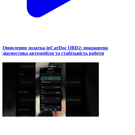
Оновлення додатка inCarDoc OBD2: покращена
діагностика автомобіля та стабільність роботи