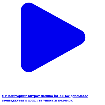
Як моніторинг витрат палива inCarDoc допомагає
заощаджувати гроші та уникати поломок