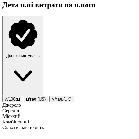
Детальні витрати пального
Дані користувачів
л/100км
м/гал.(US)
м/гал.(UK)
Джерело
Середнє
Міський
Комбіновані
Сільська місцевість