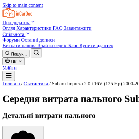
Skip to main content
Про додаток
Огляд
Характеристики
FAQ
Завантажити
Спільнота
Форуми
Останні дописи
Витрати палива
Знайти сервіс
Блог
Купити адаптер
Пошук...
UK
Увійти
Головна
/
Статистика
/
Subaru Impreza 2.0 i 16V (125 Hp) 2000-2
Середня витрата пального
Sub
Детальні витрати пального