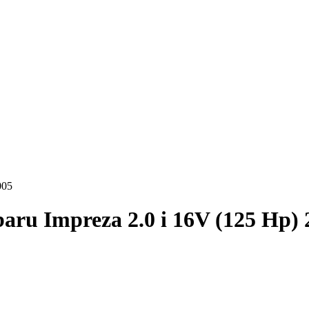
005
aru Impreza 2.0 i 16V (125 Hp)