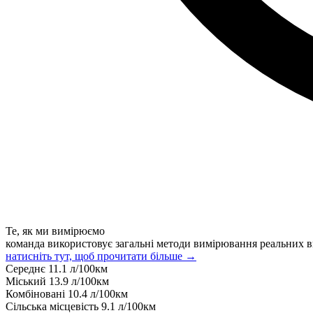
Те, як ми вимірюємо
команда використовує загальні методи вимірювання реальних в
натисніть тут, щоб прочитати більше →
Середнє
11.1
л/100км
Міський
13.9
л/100км
Комбіновані
10.4
л/100км
Сільська місцевість
9.1
л/100км