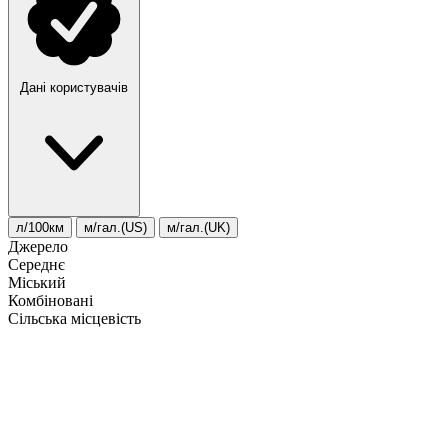
Дані користувачів
л/100км
м/гал.(US)
м/гал.(UK)
Джерело
Середнє
Міський
Комбіновані
Сільська місцевість