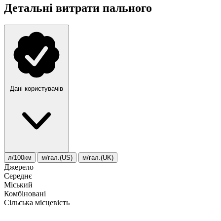
Детальні витрати пального
Дані користувачів
л/100км
м/гал.(US)
м/гал.(UK)
Джерело
Середнє
Міський
Комбіновані
Сільська місцевість