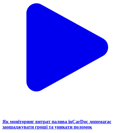
Як моніторинг витрат палива inCarDoc допомагає
заощаджувати гроші та уникати поломок