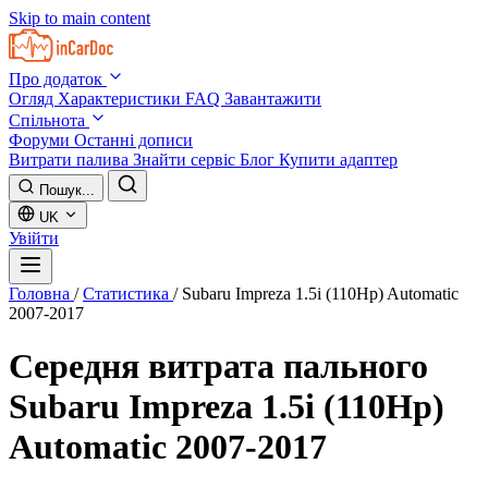
Skip to main content
Про додаток
Огляд
Характеристики
FAQ
Завантажити
Спільнота
Форуми
Останні дописи
Витрати палива
Знайти сервіс
Блог
Купити адаптер
Пошук...
UK
Увійти
Головна
/
Статистика
/
Subaru Impreza 1.5i (110Hp) Automatic
2007-2017
Середня витрата пального
Subaru Impreza 1.5i (110Hp)
Automatic 2007-2017