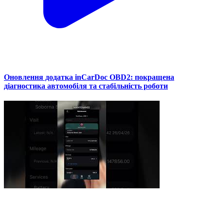
Оновлення додатка inCarDoc OBD2: покращена
діагностика автомобіля та стабільність роботи