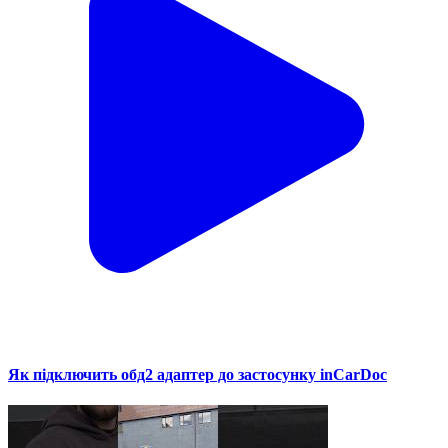
Як підключить обд2 адаптер до застосунку inCarDoc