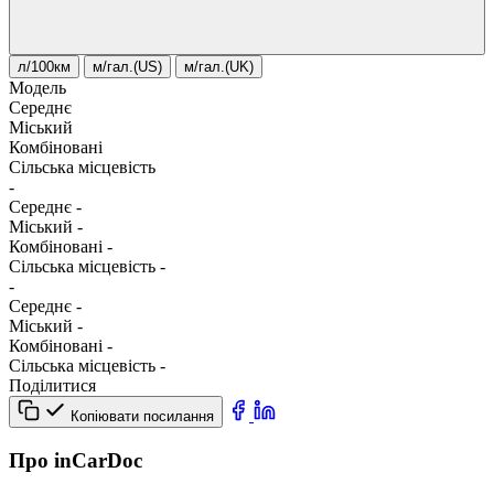
л/100км
м/гал.(US)
м/гал.(UK)
Модель
Середнє
Міський
Комбіновані
Сільська місцевість
-
Середнє
-
Міський
-
Комбіновані
-
Сільська місцевість
-
-
Середнє
-
Міський
-
Комбіновані
-
Сільська місцевість
-
Поділитися
Копіювати посилання
Про inCarDoc