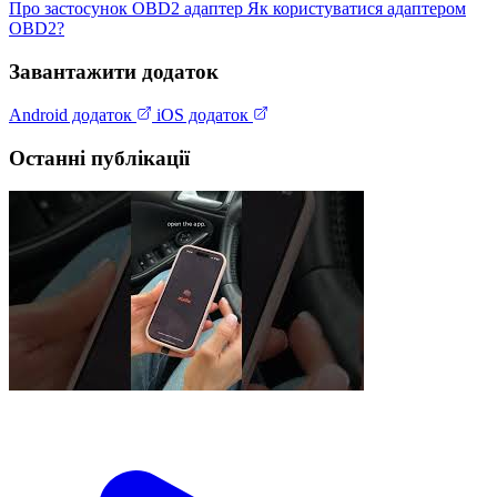
Про застосунок
OBD2 адаптер
Як користуватися адаптером
OBD2?
Завантажити додаток
Android додаток
iOS додаток
Останні публікації