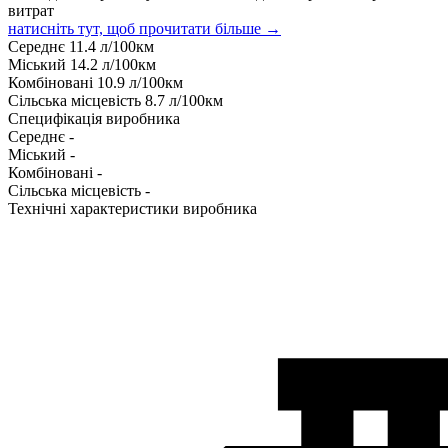
витрат
натисніть тут, щоб прочитати більше →
Середнє
11.4
л/100км
Міський
14.2
л/100км
Комбіновані
10.9
л/100км
Сільська місцевість
8.7
л/100км
Специфікація виробника
Середнє
-
Міський
-
Комбіновані
-
Сільська місцевість
-
Технічні характеристики виробника