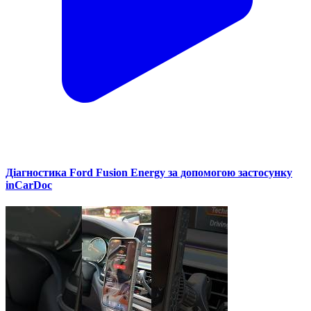
Діагностика Ford Fusion Energy за допомогою застосунку
inCarDoc