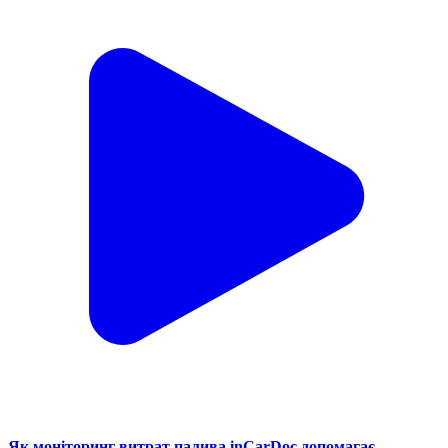
Як моніторинг витрат палива inCarDoc допомагає