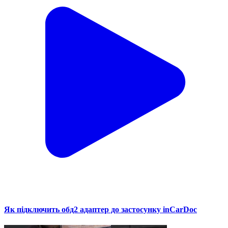
Як підключить обд2 адаптер до застосунку inCarDoc