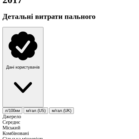
Детальні витрати пального
Дані користувачів
л/100км
м/гал.(US)
м/гал.(UK)
Джерело
Середнє
Міський
Комбіновані
Сільська місцевість