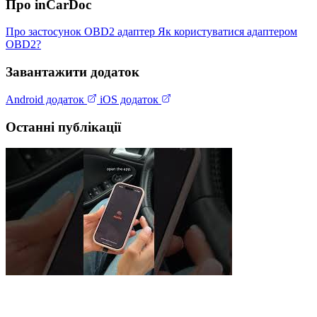
Про inCarDoc
Про застосунок
OBD2 адаптер
Як користуватися адаптером
OBD2?
Завантажити додаток
Android додаток
iOS додаток
Останні публікації