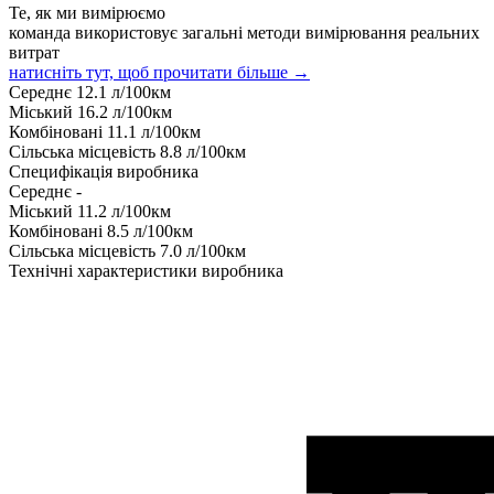
Те, як ми вимірюємо
команда використовує загальні методи вимірювання реальних
витрат
натисніть тут, щоб прочитати більше →
Середнє
12.1
л/100км
Міський
16.2
л/100км
Комбіновані
11.1
л/100км
Сільська місцевість
8.8
л/100км
Специфікація виробника
Середнє
-
Міський
11.2
л/100км
Комбіновані
8.5
л/100км
Сільська місцевість
7.0
л/100км
Технічні характеристики виробника