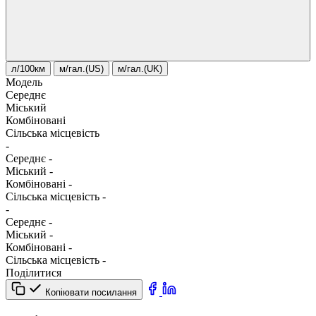
л/100км
м/гал.(US)
м/гал.(UK)
Модель
Середнє
Міський
Комбіновані
Сільська місцевість
-
Середнє
-
Міський
-
Комбіновані
-
Сільська місцевість
-
-
Середнє
-
Міський
-
Комбіновані
-
Сільська місцевість
-
Поділитися
Копіювати посилання