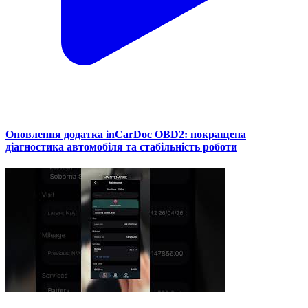
Оновлення додатка inCarDoc OBD2: покращена
діагностика автомобіля та стабільність роботи