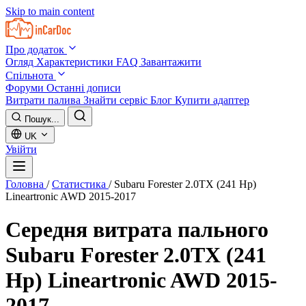
Skip to main content
Про додаток
Огляд
Характеристики
FAQ
Завантажити
Спільнота
Форуми
Останні дописи
Витрати палива
Знайти сервіс
Блог
Купити адаптер
Пошук...
UK
Увійти
Головна
/
Статистика
/
Subaru Forester 2.0TX (241 Hp)
Lineartronic AWD 2015-2017
Середня витрата пального
Subaru Forester 2.0TX (241
Hp) Lineartronic AWD 2015-
2017