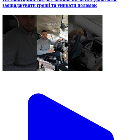
заощаджувати гроші та уникати поломок