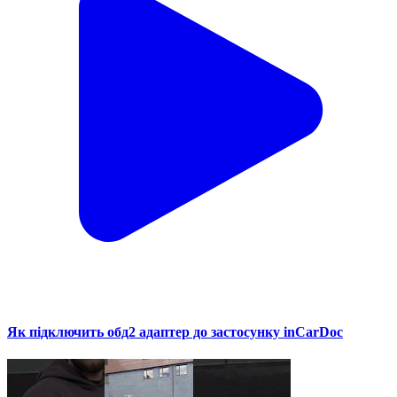
Як підключить обд2 адаптер до застосунку inCarDoc