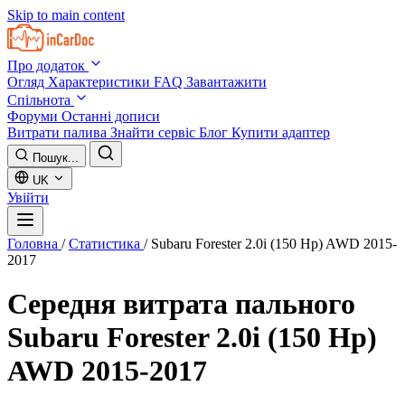
Skip to main content
Про додаток
Огляд
Характеристики
FAQ
Завантажити
Спільнота
Форуми
Останні дописи
Витрати палива
Знайти сервіс
Блог
Купити адаптер
Пошук...
UK
Увійти
Головна
/
Статистика
/
Subaru Forester 2.0i (150 Hp) AWD 2015-
2017
Середня витрата пального
Subaru Forester 2.0i (150 Hp)
AWD 2015-2017