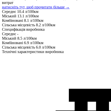
витрат
натисніть тут, щоб прочитати більше →
Середнє
10.4
л/100км
Міський
13.1
л/100км
Комбіновані
8.1
л/100км
Сільська місцевість
8.2
л/100км
Специфікація виробника
Середнє
-
Міський
8.5
л/100км
Комбіновані
6.9
л/100км
Сільська місцевість
6.0
л/100км
Технічні характеристики виробника