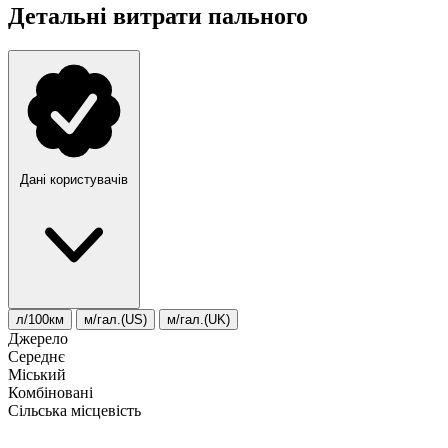
Детальні витрати пального
Дані користувачів
л/100км
м/гал.(US)
м/гал.(UK)
Джерело
Середнє
Міський
Комбіновані
Сільська місцевість