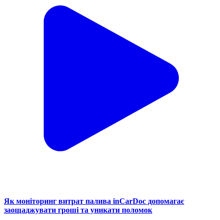
Як моніторинг витрат палива inCarDoc допомагає
заощаджувати гроші та уникати поломок