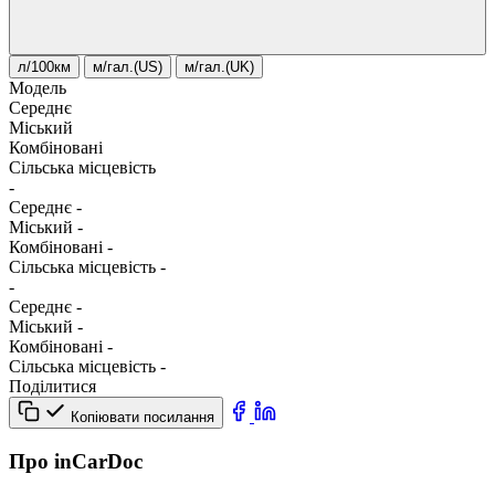
л/100км
м/гал.(US)
м/гал.(UK)
Модель
Середнє
Міський
Комбіновані
Сільська місцевість
-
Середнє
-
Міський
-
Комбіновані
-
Сільська місцевість
-
-
Середнє
-
Міський
-
Комбіновані
-
Сільська місцевість
-
Поділитися
Копіювати посилання
Про inCarDoc