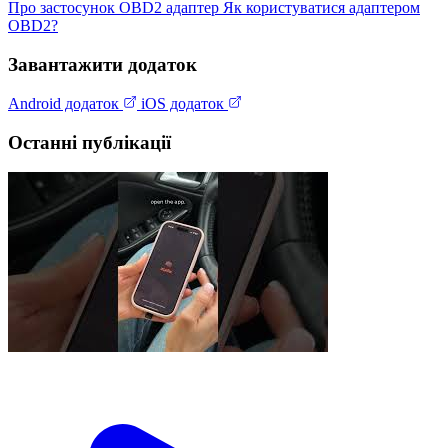
Про застосунок
OBD2 адаптер
Як користуватися адаптером
OBD2?
Завантажити додаток
Android додаток
iOS додаток
Останні публікації