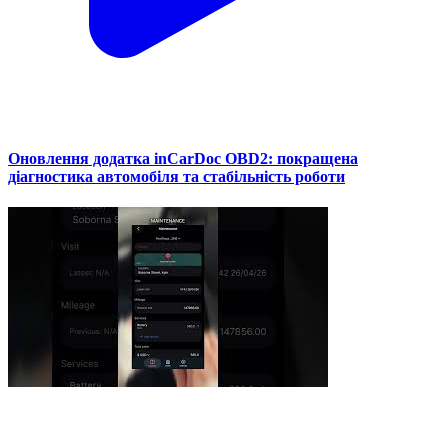
Оновлення додатка inCarDoc OBD2: покращена
діагностика автомобіля та стабільність роботи