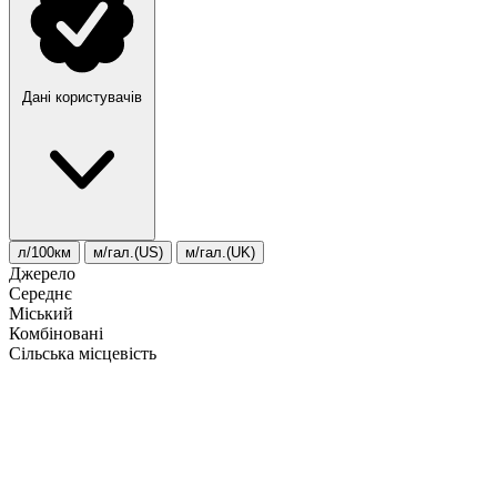
Дані користувачів
л/100км
м/гал.(US)
м/гал.(UK)
Джерело
Середнє
Міський
Комбіновані
Сільська місцевість