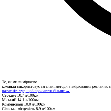
Те, як ми вимірюємо
команда використовує загальні методи вимірювання реальних в
натисніть тут, щоб прочитати більше →
Середнє
10.7
л/100км
Міський
14.1
л/100км
Комбіновані
10.0
л/100км
Сільська місцевість
8.9
л/100км