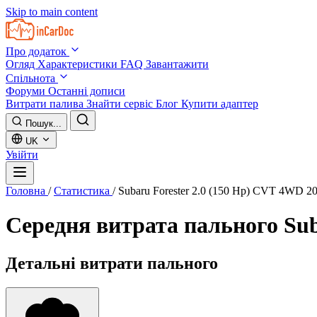
Skip to main content
Про додаток
Огляд
Характеристики
FAQ
Завантажити
Спільнота
Форуми
Останні дописи
Витрати палива
Знайти сервіс
Блог
Купити адаптер
Пошук...
UK
Увійти
Головна
/
Статистика
/
Subaru Forester 2.0 (150 Hp) CVT 4WD 2
Середня витрата пального
Sub
Детальні витрати пального