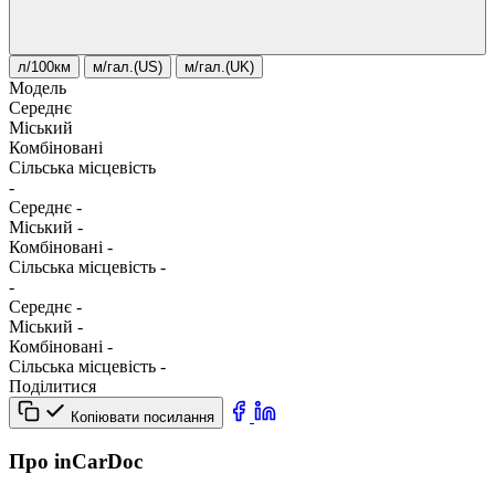
л/100км
м/гал.(US)
м/гал.(UK)
Модель
Середнє
Міський
Комбіновані
Сільська місцевість
-
Середнє
-
Міський
-
Комбіновані
-
Сільська місцевість
-
-
Середнє
-
Міський
-
Комбіновані
-
Сільська місцевість
-
Поділитися
Копіювати посилання
Про inCarDoc