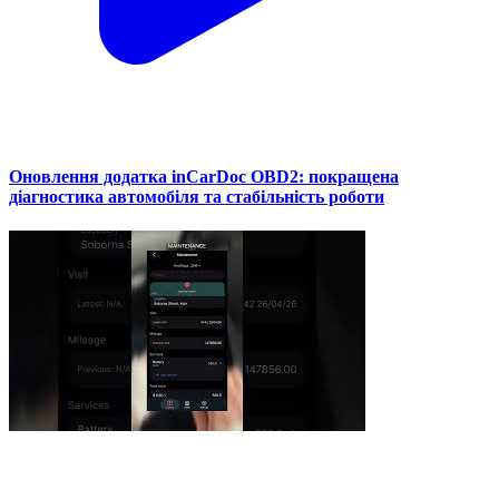
Оновлення додатка inCarDoc OBD2: покращена
діагностика автомобіля та стабільність роботи