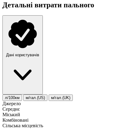
Детальні витрати пального
Дані користувачів
л/100км
м/гал.(US)
м/гал.(UK)
Джерело
Середнє
Міський
Комбіновані
Сільська місцевість