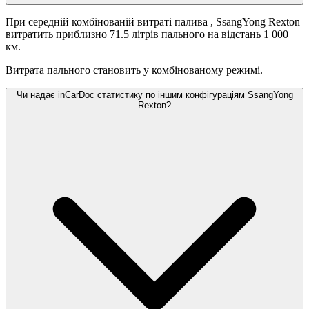
При середній комбінованій витраті палива
, SsangYong Rexton
витратить приблизно 71.5 літрів пального на відстань 1 000
км.
Витрата пального становить
у комбінованому режимі.
Чи надає inCarDoc статистику по іншим конфігураціям SsangYong
Rexton?