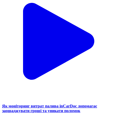
Як моніторинг витрат палива inCarDoc допомагає
заощаджувати гроші та уникати поломок