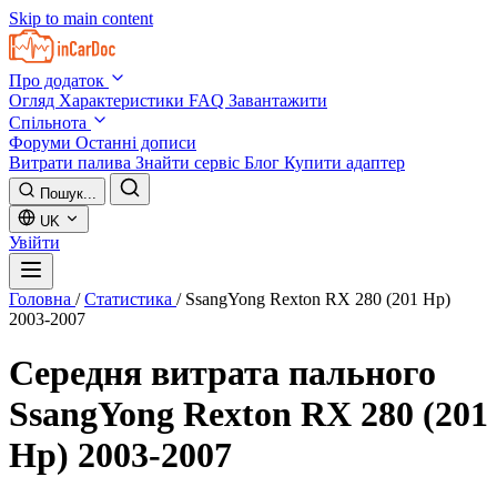
Skip to main content
Про додаток
Огляд
Характеристики
FAQ
Завантажити
Спільнота
Форуми
Останні дописи
Витрати палива
Знайти сервіс
Блог
Купити адаптер
Пошук...
UK
Увійти
Головна
/
Статистика
/
SsangYong Rexton RX 280 (201 Hp)
2003-2007
Середня витрата пального
SsangYong Rexton RX 280 (201
Hp) 2003-2007