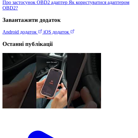
Про застосунок
OBD2 адаптер
Як користуватися адаптером
OBD2?
Завантажити додаток
Android додаток
iOS додаток
Останні публікації