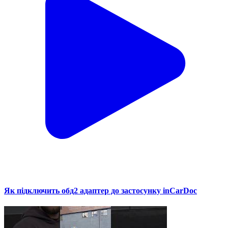
Як підключить обд2 адаптер до застосунку inCarDoc