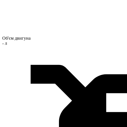
Об'єм двигуна
- л