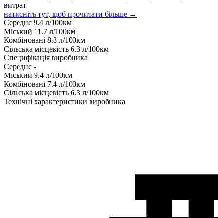
витрат
натисніть тут, щоб прочитати більше →
Середнє
9.4
л/100км
Міський
11.7
л/100км
Комбіновані
8.8
л/100км
Сільська місцевість
6.3
л/100км
Специфікація виробника
Середнє
-
Міський
9.4
л/100км
Комбіновані
7.4
л/100км
Сільська місцевість
6.3
л/100км
Технічні характеристики виробника