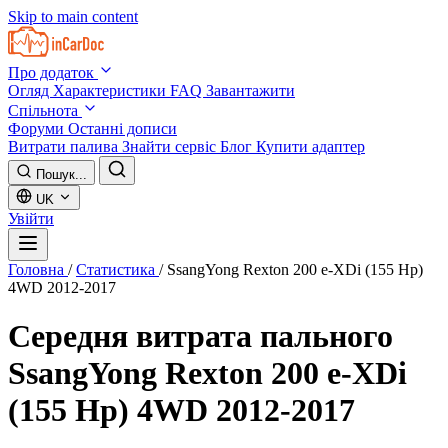
Skip to main content
Про додаток
Огляд
Характеристики
FAQ
Завантажити
Спільнота
Форуми
Останні дописи
Витрати палива
Знайти сервіс
Блог
Купити адаптер
Пошук...
UK
Увійти
Головна
/
Статистика
/
SsangYong Rexton 200 e-XDi (155 Hp)
4WD 2012-2017
Середня витрата пального
SsangYong Rexton 200 e-XDi
(155 Hp) 4WD 2012-2017