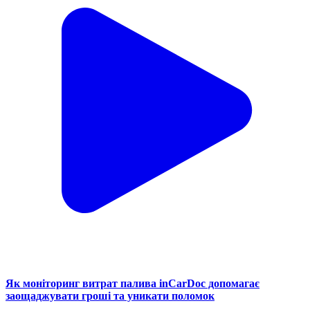
Як моніторинг витрат палива inCarDoc допомагає
заощаджувати гроші та уникати поломок