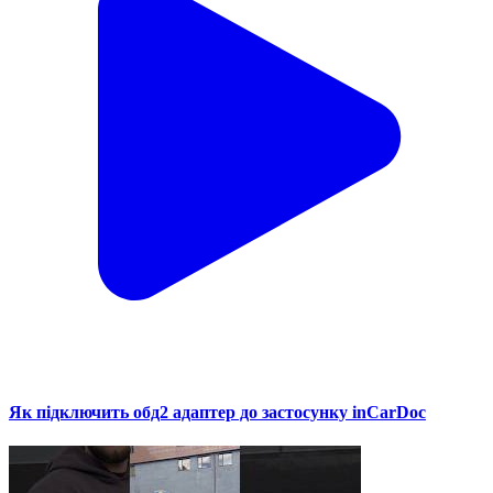
Як підключить обд2 адаптер до застосунку inCarDoc