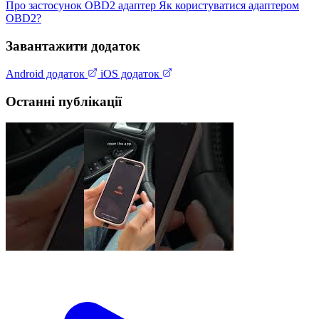
Про застосунок
OBD2 адаптер
Як користуватися адаптером
OBD2?
Завантажити додаток
Android додаток
iOS додаток
Останні публікації