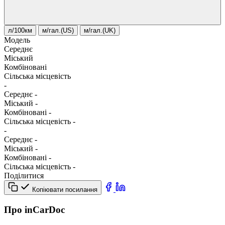
л/100км
м/гал.(US)
м/гал.(UK)
Модель
Середнє
Міський
Комбіновані
Сільська місцевість
-
Середнє
-
Міський
-
Комбіновані
-
Сільська місцевість
-
-
Середнє
-
Міський
-
Комбіновані
-
Сільська місцевість
-
Поділитися
Копіювати посилання
Про inCarDoc