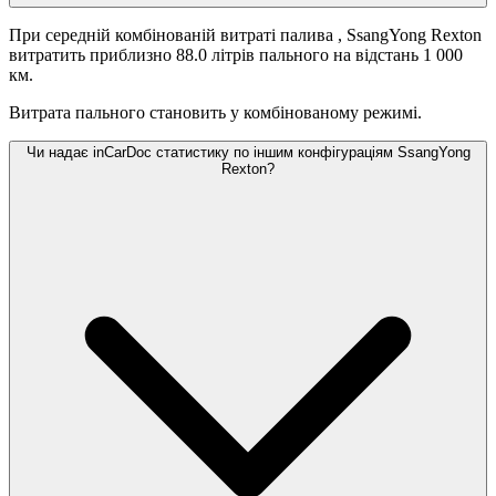
При середній комбінованій витраті палива
, SsangYong Rexton
витратить приблизно 88.0 літрів пального на відстань 1 000
км.
Витрата пального становить
у комбінованому режимі.
Чи надає inCarDoc статистику по іншим конфігураціям SsangYong
Rexton?