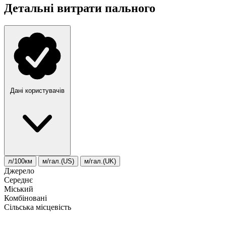
Детальні витрати пального
Дані користувачів
л/100км
м/гал.(US)
м/гал.(UK)
Джерело
Середнє
Міський
Комбіновані
Сільська місцевість