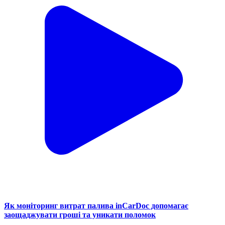
Як моніторинг витрат палива inCarDoc допомагає
заощаджувати гроші та уникати поломок