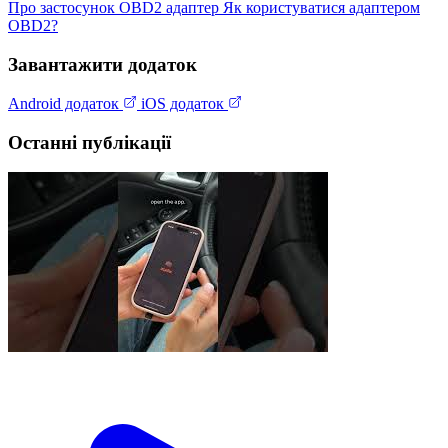
Про застосунок
OBD2 адаптер
Як користуватися адаптером
OBD2?
Завантажити додаток
Android додаток
iOS додаток
Останні публікації