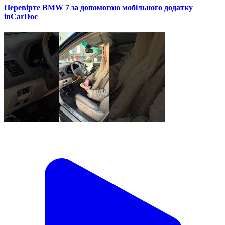
Перевірте BMW 7 за допомогою мобільного додатку
inCarDoc