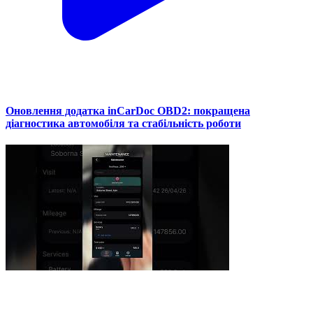
Оновлення додатка inCarDoc OBD2: покращена
діагностика автомобіля та стабільність роботи