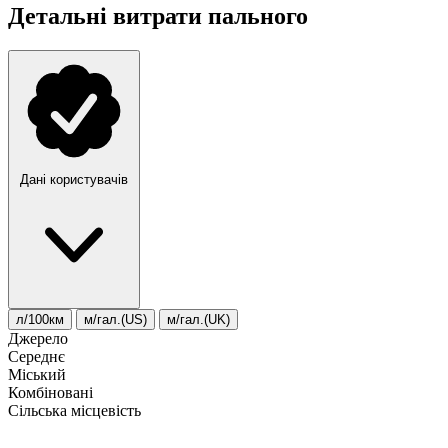
Детальні витрати пального
Дані користувачів
л/100км
м/гал.(US)
м/гал.(UK)
Джерело
Середнє
Міський
Комбіновані
Сільська місцевість