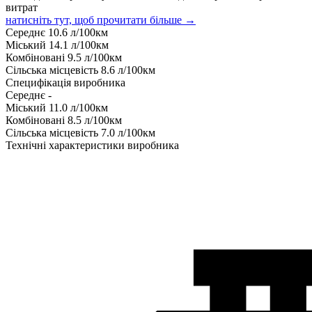
витрат
натисніть тут, щоб прочитати більше →
Середнє
10.6
л/100км
Міський
14.1
л/100км
Комбіновані
9.5
л/100км
Сільська місцевість
8.6
л/100км
Специфікація виробника
Середнє
-
Міський
11.0
л/100км
Комбіновані
8.5
л/100км
Сільська місцевість
7.0
л/100км
Технічні характеристики виробника