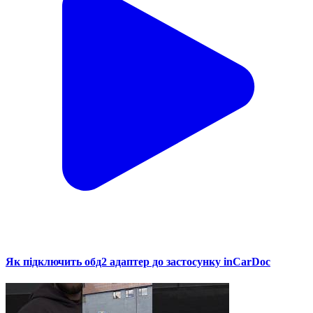
Як підключить обд2 адаптер до застосунку inCarDoc