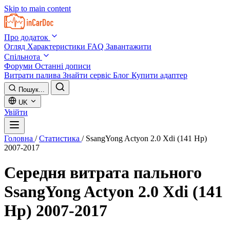
Skip to main content
Про додаток
Огляд
Характеристики
FAQ
Завантажити
Спільнота
Форуми
Останні дописи
Витрати палива
Знайти сервіс
Блог
Купити адаптер
Пошук...
UK
Увійти
Головна
/
Статистика
/
SsangYong Actyon 2.0 Xdi (141 Hp)
2007-2017
Середня витрата пального
SsangYong Actyon 2.0 Xdi (141
Hp) 2007-2017