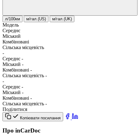
л/100км
м/гал.(US)
м/гал.(UK)
Модель
Середнє
Міський
Комбіновані
Сільська місцевість
-
Середнє
-
Міський
-
Комбіновані
-
Сільська місцевість
-
-
Середнє
-
Міський
-
Комбіновані
-
Сільська місцевість
-
Поділитися
Копіювати посилання
Про inCarDoc