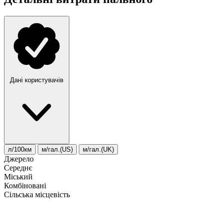
Дані користувачів
л/100км
м/гал.(US)
м/гал.(UK)
Джерело
Середнє
Міський
Комбіновані
Сільська місцевість