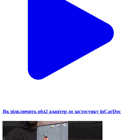
Як підключить обд2 адаптер до застосунку inCarDoc