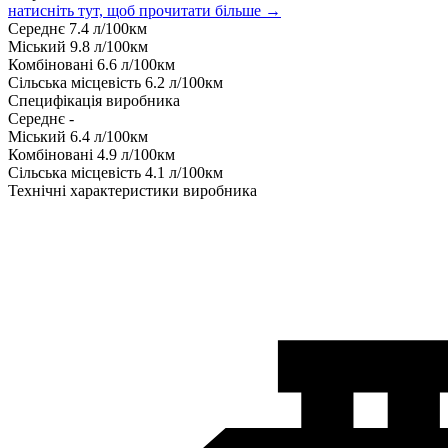
натисніть тут, щоб прочитати більше →
Середнє
7.4
л/100км
Міський
9.8
л/100км
Комбіновані
6.6
л/100км
Сільська місцевість
6.2
л/100км
Специфікація виробника
Середнє
-
Міський
6.4
л/100км
Комбіновані
4.9
л/100км
Сільська місцевість
4.1
л/100км
Технічні характеристики виробника