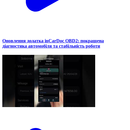
Оновлення додатка inCarDoc OBD2: покращена
діагностика автомобіля та стабільність роботи