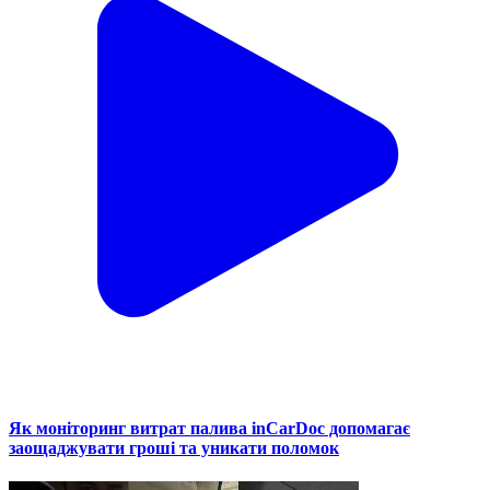
Як моніторинг витрат палива inCarDoc допомагає
заощаджувати гроші та уникати поломок