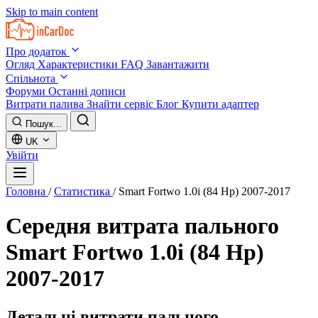
Skip to main content
Про додаток
Огляд
Характеристики
FAQ
Завантажити
Спільнота
Форуми
Останні дописи
Витрати палива
Знайти сервіс
Блог
Купити адаптер
Пошук...
UK
Увійти
Головна
/
Статистика
/
Smart Fortwo 1.0i (84 Hp) 2007-2017
Середня витрата пального
Smart Fortwo 1.0i (84 Hp)
2007-2017
Детальні витрати пального