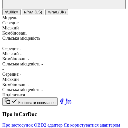
л/100км
м/гал.(US)
м/гал.(UK)
Модель
Середнє
Міський
Комбіновані
Сільська місцевість
-
Середнє
-
Міський
-
Комбіновані
-
Сільська місцевість
-
-
Середнє
-
Міський
-
Комбіновані
-
Сільська місцевість
-
Поділитися
Копіювати посилання
Про inCarDoc
Про застосунок
OBD2 адаптер
Як користуватися адаптером