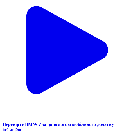
Перевірте BMW 7 за допомогою мобільного додатку
inCarDoc