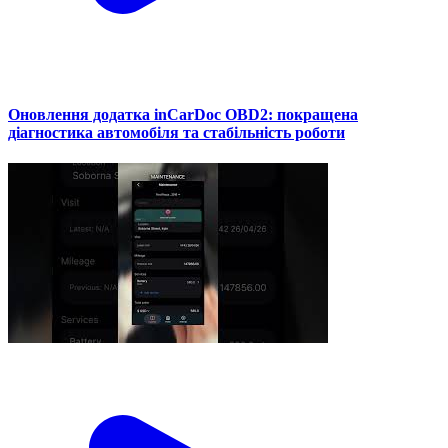
Оновлення додатка inCarDoc OBD2: покращена
діагностика автомобіля та стабільність роботи