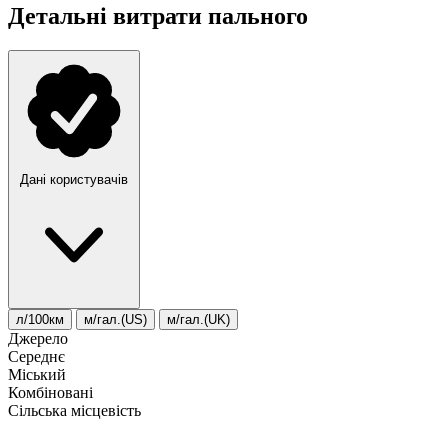
Детальні витрати пального
Дані користувачів
л/100км
м/гал.(US)
м/гал.(UK)
Джерело
Середнє
Міський
Комбіновані
Сільська місцевість