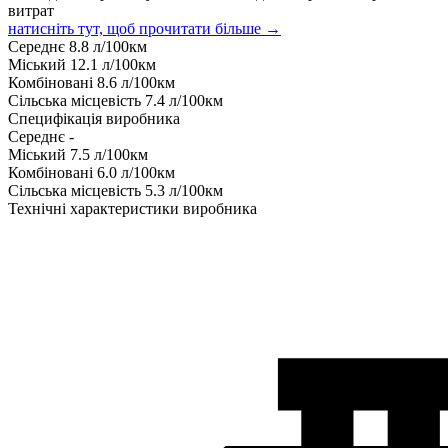
витрат
натисніть тут, щоб прочитати більше →
Середнє
8.8
л/100км
Міський
12.1
л/100км
Комбіновані
8.6
л/100км
Сільська місцевість
7.4
л/100км
Специфікація виробника
Середнє
-
Міський
7.5
л/100км
Комбіновані
6.0
л/100км
Сільська місцевість
5.3
л/100км
Технічні характеристики виробника