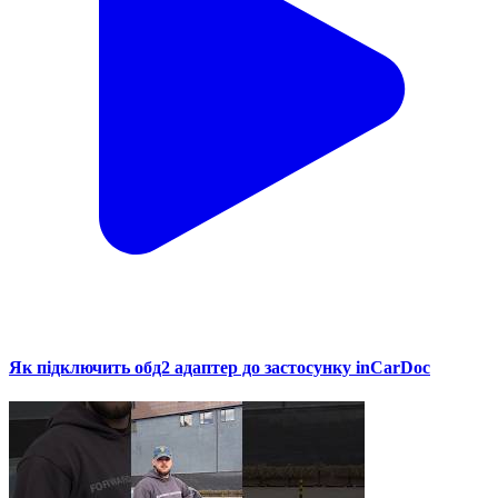
Як підключить обд2 адаптер до застосунку inCarDoc