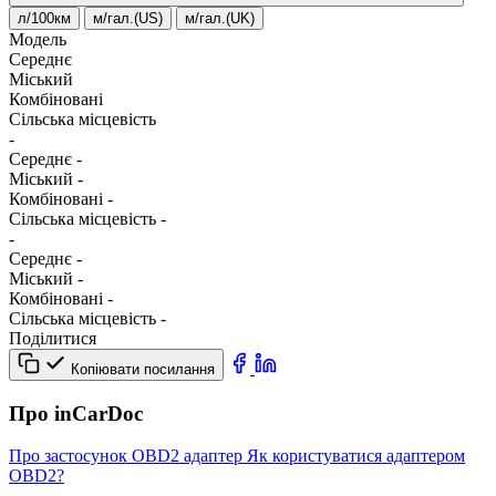
л/100км
м/гал.(US)
м/гал.(UK)
Модель
Середнє
Міський
Комбіновані
Сільська місцевість
-
Середнє
-
Міський
-
Комбіновані
-
Сільська місцевість
-
-
Середнє
-
Міський
-
Комбіновані
-
Сільська місцевість
-
Поділитися
Копіювати посилання
Про inCarDoc
Про застосунок
OBD2 адаптер
Як користуватися адаптером
OBD2?