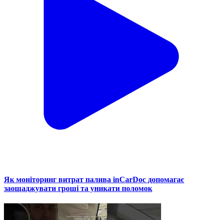
Як моніторинг витрат палива inCarDoc допомагає
заощаджувати гроші та уникати поломок