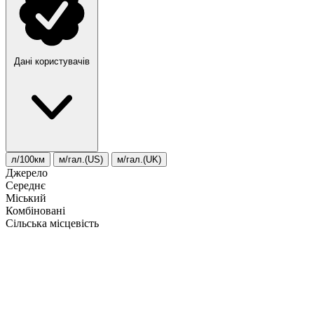
Дані користувачів
л/100км
м/гал.(US)
м/гал.(UK)
Джерело
Середнє
Міський
Комбіновані
Сільська місцевість