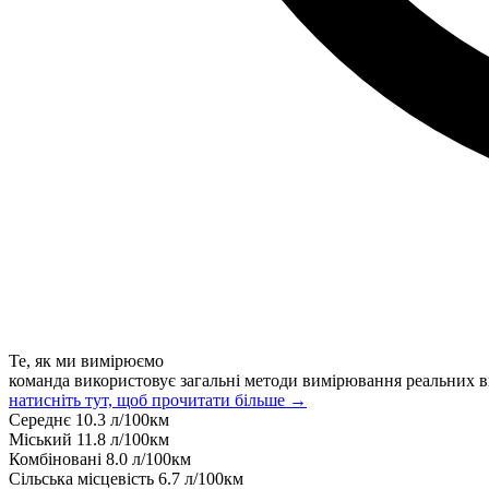
Те, як ми вимірюємо
команда використовує загальні методи вимірювання реальних в
натисніть тут, щоб прочитати більше →
Середнє
10.3
л/100км
Міський
11.8
л/100км
Комбіновані
8.0
л/100км
Сільська місцевість
6.7
л/100км