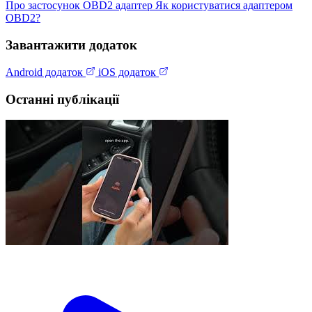
Про застосунок
OBD2 адаптер
Як користуватися адаптером
OBD2?
Завантажити додаток
Android додаток
iOS додаток
Останні публікації