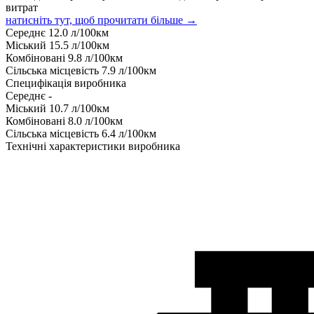
витрат
натисніть тут, щоб прочитати більше →
Середнє
12.0
л/100км
Міський
15.5
л/100км
Комбіновані
9.8
л/100км
Сільська місцевість
7.9
л/100км
Специфікація виробника
Середнє
-
Міський
10.7
л/100км
Комбіновані
8.0
л/100км
Сільська місцевість
6.4
л/100км
Технічні характеристики виробника