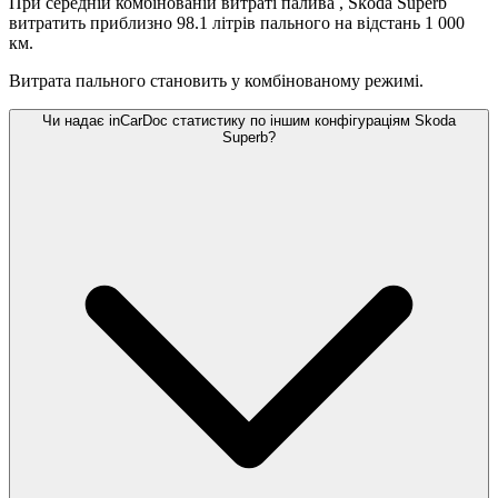
При середній комбінованій витраті палива
, Skoda Superb
витратить приблизно 98.1 літрів пального на відстань 1 000
км.
Витрата пального становить
у комбінованому режимі.
Чи надає inCarDoc статистику по іншим конфігураціям Skoda
Superb?