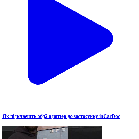
Як підключить обд2 адаптер до застосунку inCarDoc