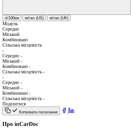
л/100км
м/гал.(US)
м/гал.(UK)
Модель
Середнє
Міський
Комбіновані
Сільська місцевість
-
Середнє
-
Міський
-
Комбіновані
-
Сільська місцевість
-
-
Середнє
-
Міський
-
Комбіновані
-
Сільська місцевість
-
Поділитися
Копіювати посилання
Про inCarDoc