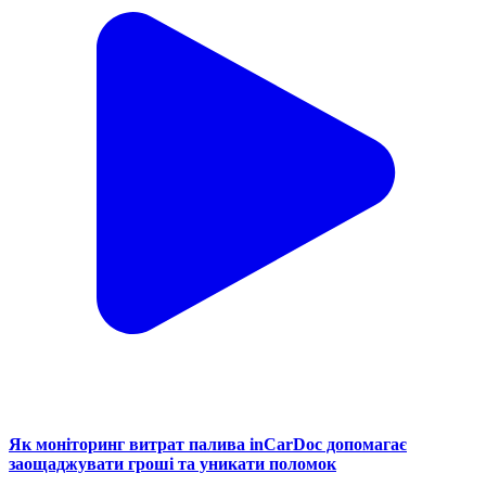
Як моніторинг витрат палива inCarDoc допомагає
заощаджувати гроші та уникати поломок