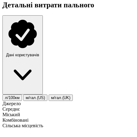
Детальні витрати пального
Дані користувачів
л/100км
м/гал.(US)
м/гал.(UK)
Джерело
Середнє
Міський
Комбіновані
Сільська місцевість