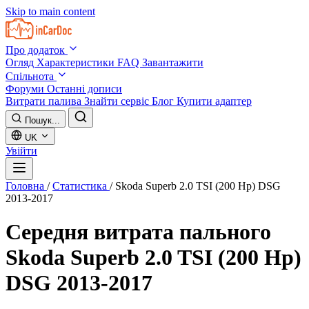
Skip to main content
Про додаток
Огляд
Характеристики
FAQ
Завантажити
Спільнота
Форуми
Останні дописи
Витрати палива
Знайти сервіс
Блог
Купити адаптер
Пошук...
UK
Увійти
Головна
/
Статистика
/
Skoda Superb 2.0 TSI (200 Hp) DSG
2013-2017
Середня витрата пального
Skoda Superb 2.0 TSI (200 Hp)
DSG 2013-2017