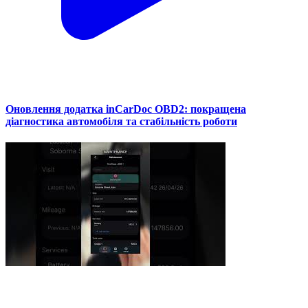
Оновлення додатка inCarDoc OBD2: покращена
діагностика автомобіля та стабільність роботи