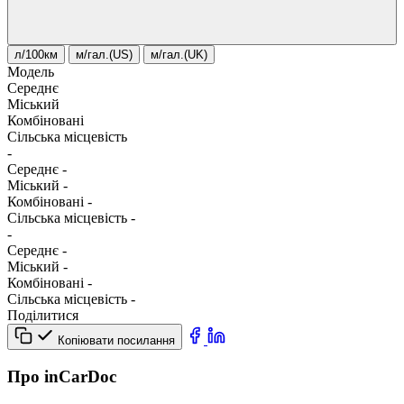
л/100км
м/гал.(US)
м/гал.(UK)
Модель
Середнє
Міський
Комбіновані
Сільська місцевість
-
Середнє
-
Міський
-
Комбіновані
-
Сільська місцевість
-
-
Середнє
-
Міський
-
Комбіновані
-
Сільська місцевість
-
Поділитися
Копіювати посилання
Про inCarDoc