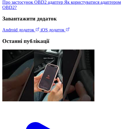
Про застосунок
OBD2 адаптер
Як користуватися адаптером
OBD2?
Завантажити додаток
Android додаток
iOS додаток
Останні публікації