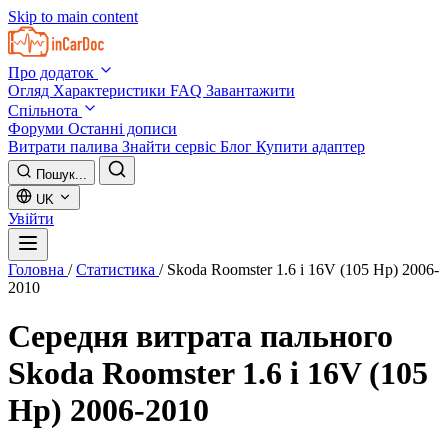
Skip to main content
Про додаток
Огляд
Характеристики
FAQ
Завантажити
Спільнота
Форуми
Останні дописи
Витрати палива
Знайти сервіс
Блог
Купити адаптер
Пошук...
UK
Увійти
Головна
/
Статистика
/
Skoda Roomster 1.6 i 16V (105 Hp) 2006-
2010
Середня витрата пального
Skoda Roomster 1.6 i 16V (105
Hp) 2006-2010