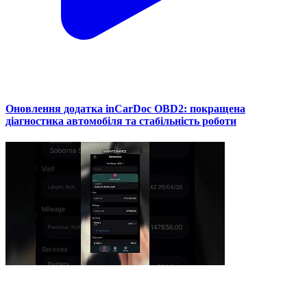
Оновлення додатка inCarDoc OBD2: покращена
діагностика автомобіля та стабільність роботи