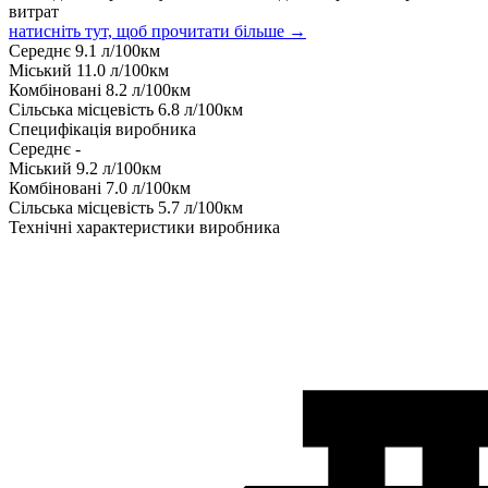
витрат
натисніть тут, щоб прочитати більше →
Середнє
9.1
л/100км
Міський
11.0
л/100км
Комбіновані
8.2
л/100км
Сільська місцевість
6.8
л/100км
Специфікація виробника
Середнє
-
Міський
9.2
л/100км
Комбіновані
7.0
л/100км
Сільська місцевість
5.7
л/100км
Технічні характеристики виробника