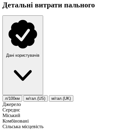
Детальні витрати пального
Дані користувачів
л/100км
м/гал.(US)
м/гал.(UK)
Джерело
Середнє
Міський
Комбіновані
Сільська місцевість