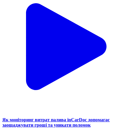
Як моніторинг витрат палива inCarDoc допомагає
заощаджувати гроші та уникати поломок