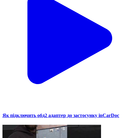
Як підключить обд2 адаптер до застосунку inCarDoc