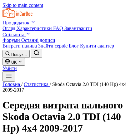
Skip to main content
Про додаток
Огляд
Характеристики
FAQ
Завантажити
Спільнота
Форуми
Останні дописи
Витрати палива
Знайти сервіс
Блог
Купити адаптер
Пошук...
UK
Увійти
Головна
/
Статистика
/
Skoda Octavia 2.0 TDI (140 Hp) 4x4
2009-2017
Середня витрата пального
Skoda Octavia 2.0 TDI (140
Hp) 4x4 2009-2017