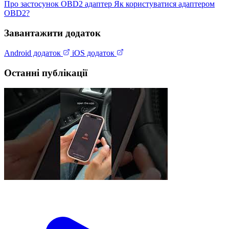
Про застосунок
OBD2 адаптер
Як користуватися адаптером
OBD2?
Завантажити додаток
Android додаток
iOS додаток
Останні публікації