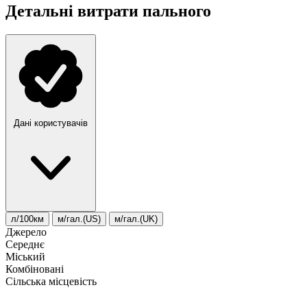
Детальні витрати пального
Дані користувачів
л/100км
м/гал.(US)
м/гал.(UK)
Джерело
Середнє
Міський
Комбіновані
Сільська місцевість