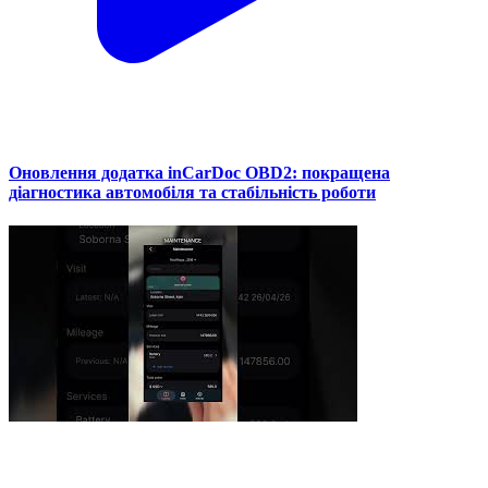
Оновлення додатка inCarDoc OBD2: покращена
діагностика автомобіля та стабільність роботи