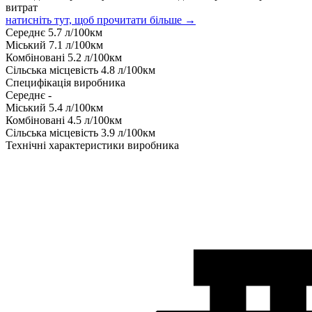
витрат
натисніть тут, щоб прочитати більше →
Середнє
5.7
л/100км
Міський
7.1
л/100км
Комбіновані
5.2
л/100км
Сільська місцевість
4.8
л/100км
Специфікація виробника
Середнє
-
Міський
5.4
л/100км
Комбіновані
4.5
л/100км
Сільська місцевість
3.9
л/100км
Технічні характеристики виробника