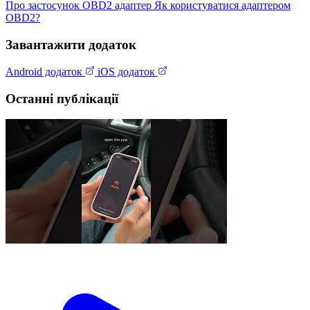
Про застосунок
OBD2 адаптер
Як користуватися адаптером
OBD2?
Завантажити додаток
Android додаток
iOS додаток
Останні публікації