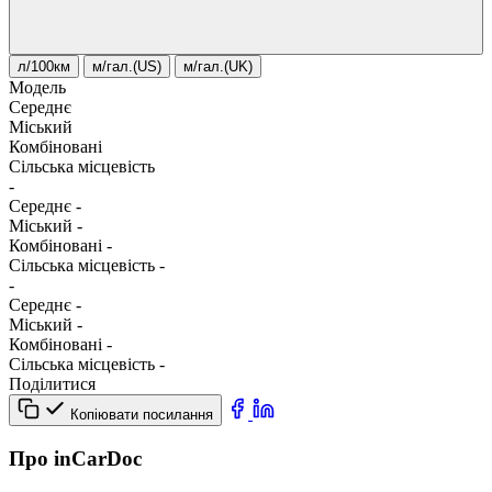
л/100км
м/гал.(US)
м/гал.(UK)
Модель
Середнє
Міський
Комбіновані
Сільська місцевість
-
Середнє
-
Міський
-
Комбіновані
-
Сільська місцевість
-
-
Середнє
-
Міський
-
Комбіновані
-
Сільська місцевість
-
Поділитися
Копіювати посилання
Про inCarDoc