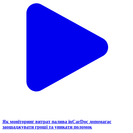
Як моніторинг витрат палива inCarDoc допомагає
заощаджувати гроші та уникати поломок