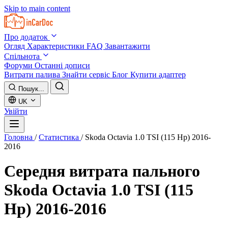
Skip to main content
Про додаток
Огляд
Характеристики
FAQ
Завантажити
Спільнота
Форуми
Останні дописи
Витрати палива
Знайти сервіс
Блог
Купити адаптер
Пошук...
UK
Увійти
Головна
/
Статистика
/
Skoda Octavia 1.0 TSI (115 Hp) 2016-
2016
Середня витрата пального
Skoda Octavia 1.0 TSI (115
Hp) 2016-2016