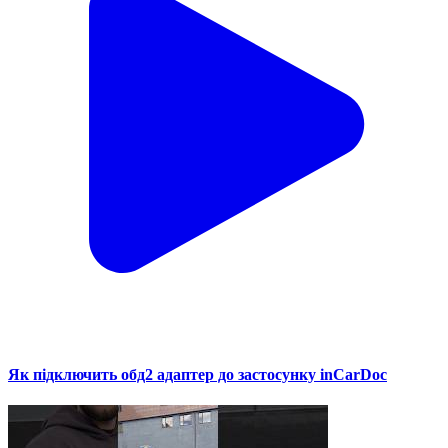
Як підключить обд2 адаптер до застосунку inCarDoc