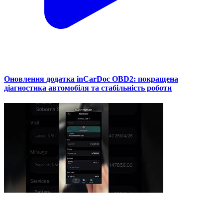
Оновлення додатка inCarDoc OBD2: покращена
діагностика автомобіля та стабільність роботи