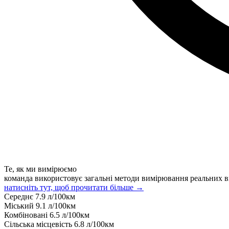
Те, як ми вимірюємо
команда використовує загальні методи вимірювання реальних в
натисніть тут, щоб прочитати більше →
Середнє
7.9
л/100км
Міський
9.1
л/100км
Комбіновані
6.5
л/100км
Сільська місцевість
6.8
л/100км