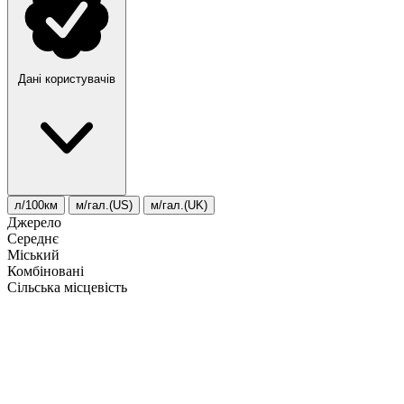
Дані користувачів
л/100км
м/гал.(US)
м/гал.(UK)
Джерело
Середнє
Міський
Комбіновані
Сільська місцевість