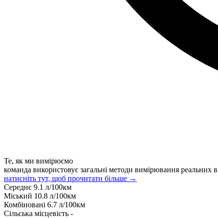
Те, як ми вимірюємо
команда використовує загальні методи вимірювання реальних в
натисніть тут, щоб прочитати більше →
Середнє
9.1
л/100км
Міський
10.8
л/100км
Комбіновані
6.7
л/100км
Сільська місцевість
-