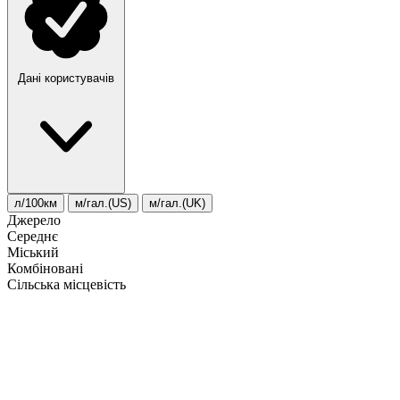
Дані користувачів
л/100км
м/гал.(US)
м/гал.(UK)
Джерело
Середнє
Міський
Комбіновані
Сільська місцевість