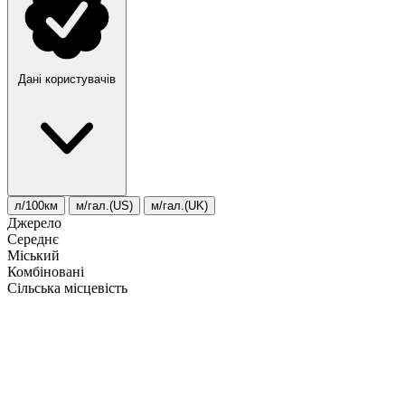
Дані користувачів
л/100км
м/гал.(US)
м/гал.(UK)
Джерело
Середнє
Міський
Комбіновані
Сільська місцевість