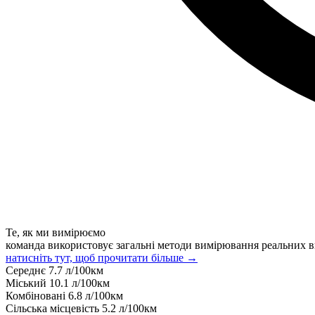
Те, як ми вимірюємо
команда використовує загальні методи вимірювання реальних в
натисніть тут, щоб прочитати більше →
Середнє
7.7
л/100км
Міський
10.1
л/100км
Комбіновані
6.8
л/100км
Сільська місцевість
5.2
л/100км