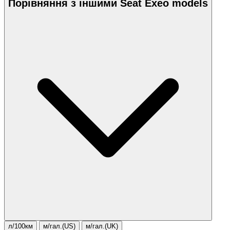
Порівняння з іншими Seat Exeo models
л/100км
м/гал.(US)
м/гал.(UK)