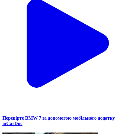
Перевірте BMW 7 за допомогою мобільного додатку
inCarDoc