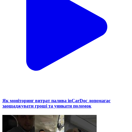
Як моніторинг витрат палива inCarDoc допомагає
заощаджувати гроші та уникати поломок