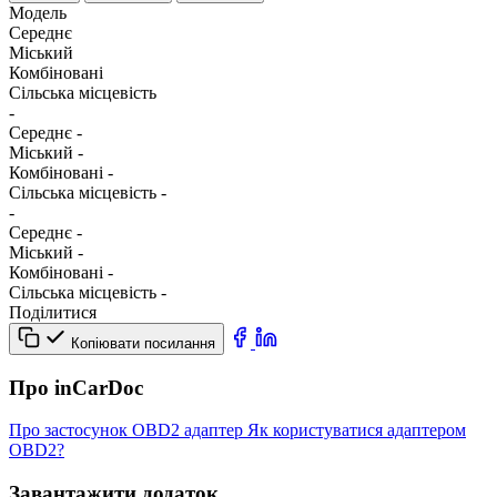
Модель
Середнє
Міський
Комбіновані
Сільська місцевість
-
Середнє
-
Міський
-
Комбіновані
-
Сільська місцевість
-
-
Середнє
-
Міський
-
Комбіновані
-
Сільська місцевість
-
Поділитися
Копіювати посилання
Про inCarDoc
Про застосунок
OBD2 адаптер
Як користуватися адаптером
OBD2?
Завантажити додаток