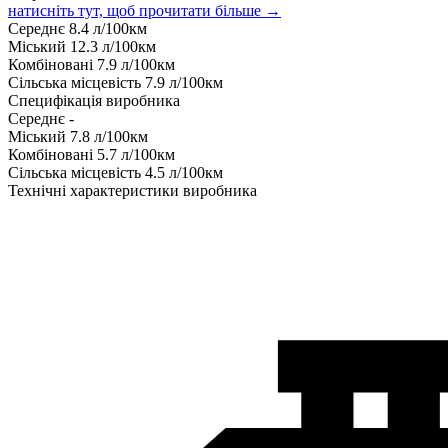
натисніть тут, щоб прочитати більше →
Середнє
8.4
л/100км
Міський
12.3
л/100км
Комбіновані
7.9
л/100км
Сільська місцевість
7.9
л/100км
Специфікація виробника
Середнє
-
Міський
7.8
л/100км
Комбіновані
5.7
л/100км
Сільська місцевість
4.5
л/100км
Технічні характеристики виробника