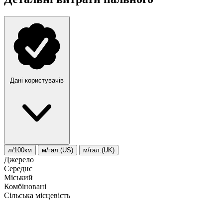
Дані користувачів
л/100км
м/гал.(US)
м/гал.(UK)
Джерело
Середнє
Міський
Комбіновані
Сільська місцевість