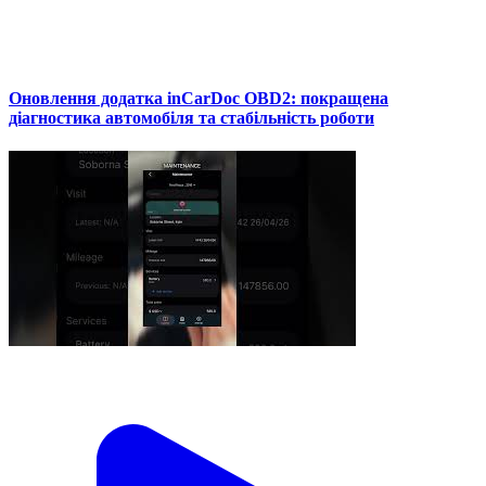
Оновлення додатка inCarDoc OBD2: покращена
діагностика автомобіля та стабільність роботи