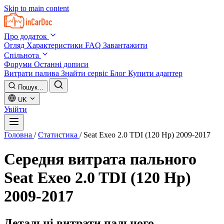
Skip to main content
Про додаток
Огляд
Характеристики
FAQ
Завантажити
Спільнота
Форуми
Останні дописи
Витрати палива
Знайти сервіс
Блог
Купити адаптер
Пошук...
UK
Увійти
Головна
/
Статистика
/
Seat Exeo 2.0 TDI (120 Hp) 2009-2017
Середня витрата пального
Seat Exeo 2.0 TDI (120 Hp)
2009-2017
Детальні витрати пального