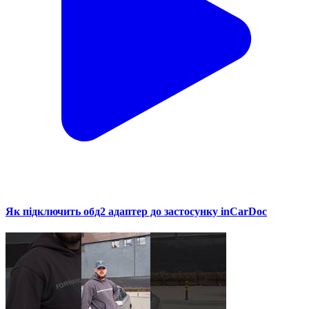
Як підключить обд2 адаптер до застосунку inCarDoc