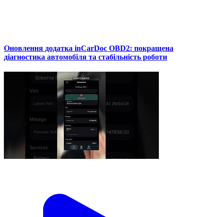
Оновлення додатка inCarDoc OBD2: покращена
діагностика автомобіля та стабільність роботи