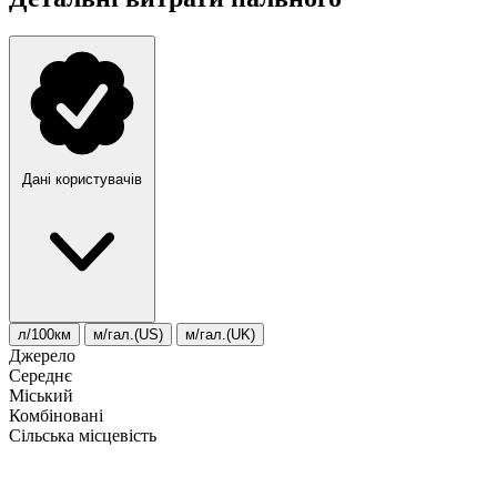
Дані користувачів
л/100км
м/гал.(US)
м/гал.(UK)
Джерело
Середнє
Міський
Комбіновані
Сільська місцевість