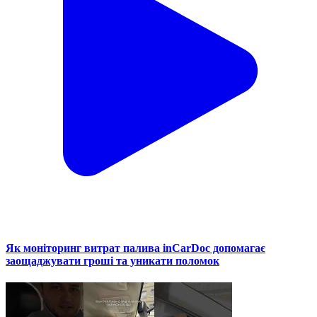
Як моніторинг витрат палива inCarDoc допомагає
заощаджувати гроші та уникати поломок