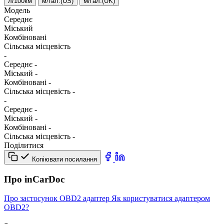
л/100км
м/гал.(US)
м/гал.(UK)
Модель
Середнє
Міський
Комбіновані
Сільська місцевість
-
Середнє
-
Міський
-
Комбіновані
-
Сільська місцевість
-
-
Середнє
-
Міський
-
Комбіновані
-
Сільська місцевість
-
Поділитися
Копіювати посилання
Про inCarDoc
Про застосунок
OBD2 адаптер
Як користуватися адаптером
OBD2?