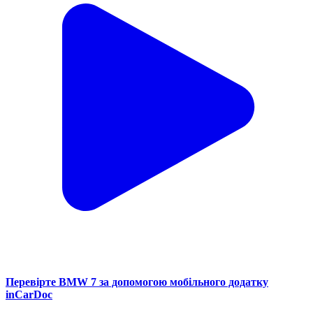
Перевірте BMW 7 за допомогою мобільного додатку
inCarDoc