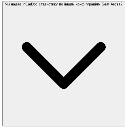
Чи надає inCarDoc статистику по іншим конфігураціям Seat Arosa?