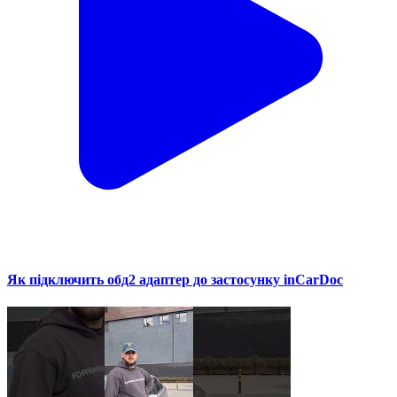
Як підключить обд2 адаптер до застосунку inCarDoc