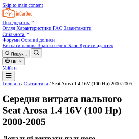
Skip to main content
Про додаток
Огляд
Характеристики
FAQ
Завантажити
Спільнота
Форуми
Останні дописи
Витрати палива
Знайти сервіс
Блог
Купити адаптер
Пошук...
UK
Увійти
Головна
/
Статистика
/
Seat Arosa 1.4 16V (100 Hp) 2000-2005
Середня витрата пального
Seat Arosa 1.4 16V (100 Hp)
2000-2005
Детальні витрати пального