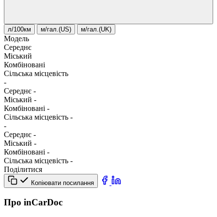
л/100км
м/гал.(US)
м/гал.(UK)
Модель
Середнє
Міський
Комбіновані
Сільська місцевість
-
Середнє
-
Міський
-
Комбіновані
-
Сільська місцевість
-
-
Середнє
-
Міський
-
Комбіновані
-
Сільська місцевість
-
Поділитися
Копіювати посилання
Про inCarDoc