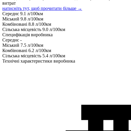
витрат
натисніть тут, щоб прочитати більше →
Середнє
9.1
л/100км
Міський
9.8
л/100км
Комбіновані
8.8
л/100км
Сільська місцевість
9.0
л/100км
Специфікація виробника
Середнє
-
Міський
7.5
л/100км
Комбіновані
6.2
л/100км
Сільська місцевість
5.4
л/100км
Технічні характеристики виробника