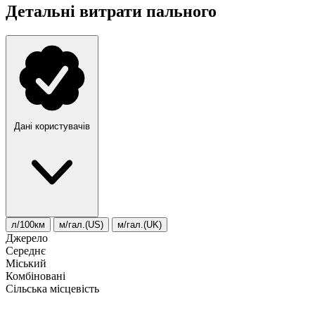
Детальні витрати пального
Дані користувачів
л/100км
м/гал.(US)
м/гал.(UK)
Джерело
Середнє
Міський
Комбіновані
Сільська місцевість