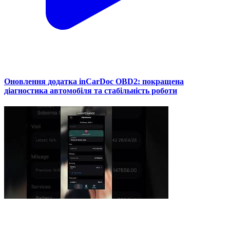
Оновлення додатка inCarDoc OBD2: покращена
діагностика автомобіля та стабільність роботи