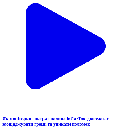
Як моніторинг витрат палива inCarDoc допомагає
заощаджувати гроші та уникати поломок