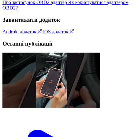
Про застосунок
OBD2 адаптер
Як користуватися адаптером
OBD2?
Завантажити додаток
Android додаток
iOS додаток
Останні публікації