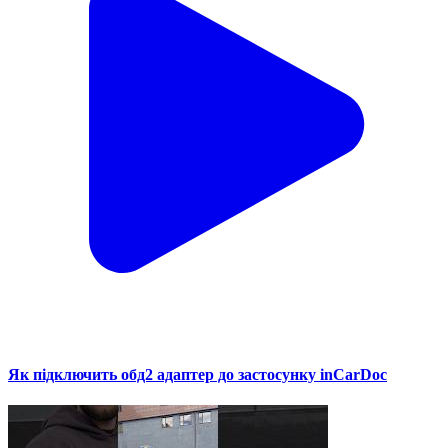
Як підключить обд2 адаптер до застосунку inCarDoc