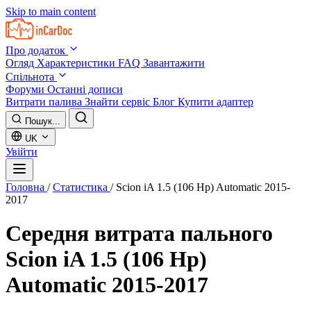
Skip to main content
Про додаток
Огляд
Характеристики
FAQ
Завантажити
Спільнота
Форуми
Останні дописи
Витрати палива
Знайти сервіс
Блог
Купити адаптер
Пошук...
UK
Увійти
Головна
/
Статистика
/
Scion iA 1.5 (106 Hp) Automatic 2015-
2017
Середня витрата пального
Scion iA 1.5 (106 Hp)
Automatic 2015-2017