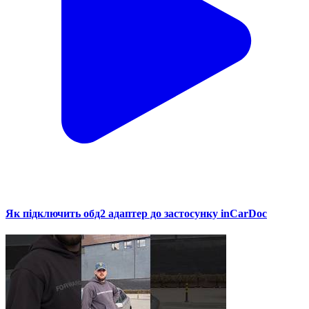
Як підключить обд2 адаптер до застосунку inCarDoc