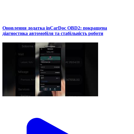
Оновлення додатка inCarDoc OBD2: покращена
діагностика автомобіля та стабільність роботи