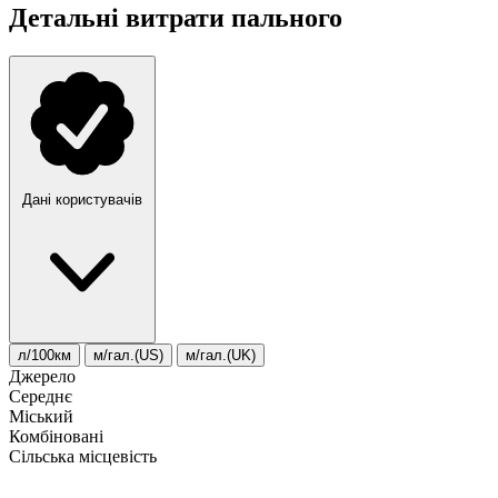
Детальні витрати пального
Дані користувачів
л/100км
м/гал.(US)
м/гал.(UK)
Джерело
Середнє
Міський
Комбіновані
Сільська місцевість