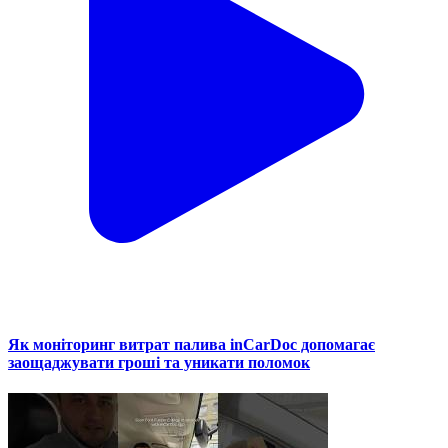
Як моніторинг витрат палива inCarDoc допомагає
заощаджувати гроші та уникати поломок