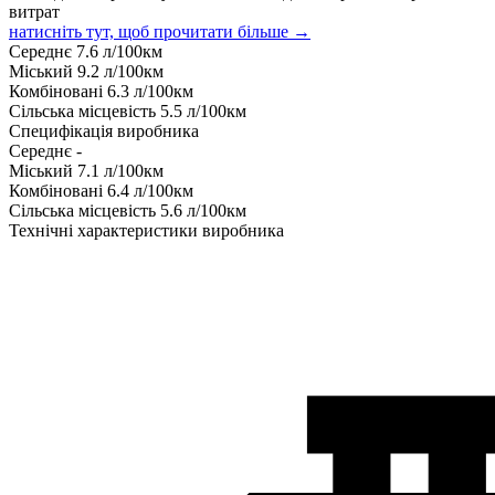
витрат
натисніть тут, щоб прочитати більше →
Середнє
7.6
л/100км
Міський
9.2
л/100км
Комбіновані
6.3
л/100км
Сільська місцевість
5.5
л/100км
Специфікація виробника
Середнє
-
Міський
7.1
л/100км
Комбіновані
6.4
л/100км
Сільська місцевість
5.6
л/100км
Технічні характеристики виробника