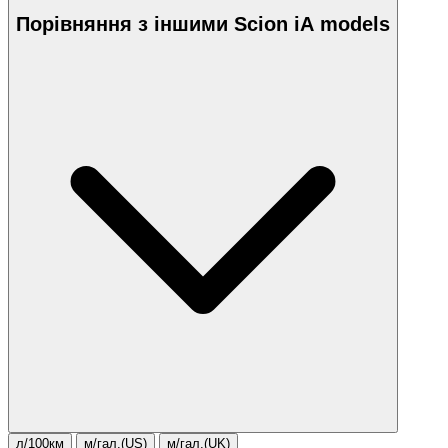
Порівняння з іншими Scion iA models
л/100км
м/гал.(US)
м/гал.(UK)