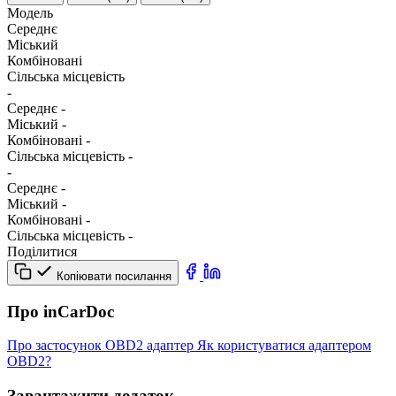
Модель
Середнє
Міський
Комбіновані
Сільська місцевість
-
Середнє
-
Міський
-
Комбіновані
-
Сільська місцевість
-
-
Середнє
-
Міський
-
Комбіновані
-
Сільська місцевість
-
Поділитися
Копіювати посилання
Про inCarDoc
Про застосунок
OBD2 адаптер
Як користуватися адаптером
OBD2?
Завантажити додаток