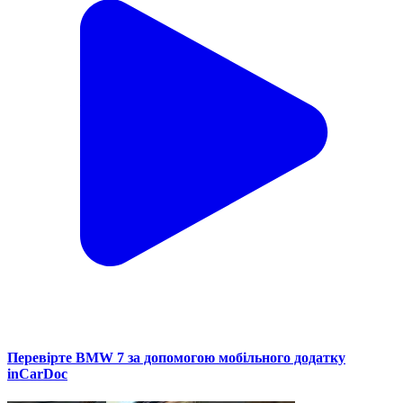
Перевірте BMW 7 за допомогою мобільного додатку
inCarDoc