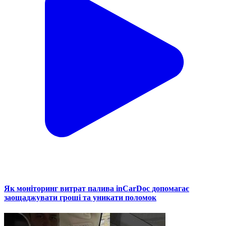
Як моніторинг витрат палива inCarDoc допомагає
заощаджувати гроші та уникати поломок