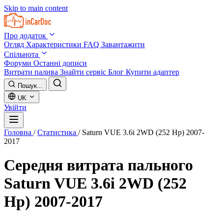
Skip to main content
Про додаток
Огляд
Характеристики
FAQ
Завантажити
Спільнота
Форуми
Останні дописи
Витрати палива
Знайти сервіс
Блог
Купити адаптер
Пошук...
UK
Увійти
Головна
/
Статистика
/
Saturn VUE 3.6i 2WD (252 Hp) 2007-
2017
Середня витрата пального
Saturn VUE 3.6i 2WD (252
Hp) 2007-2017