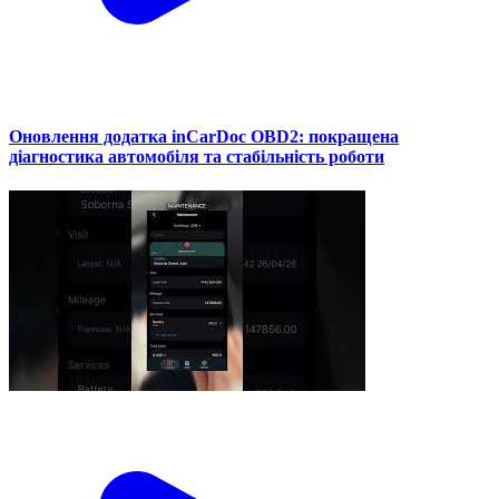
Оновлення додатка inCarDoc OBD2: покращена
діагностика автомобіля та стабільність роботи