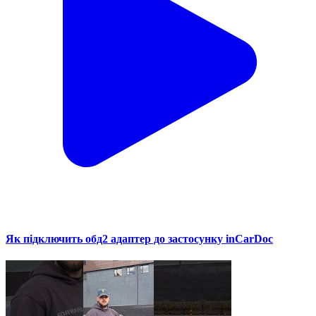
Як підключить обд2 адаптер до застосунку inCarDoc