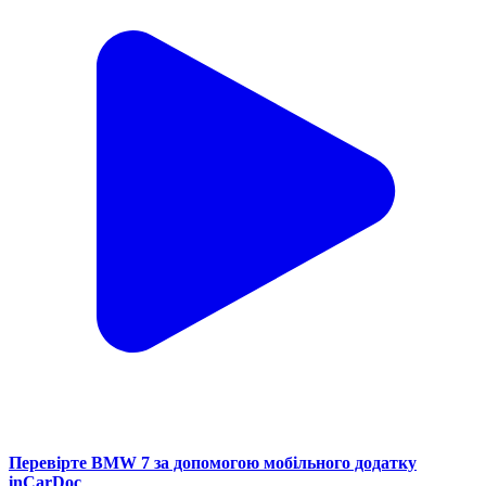
Перевірте BMW 7 за допомогою мобільного додатку
inCarDoc