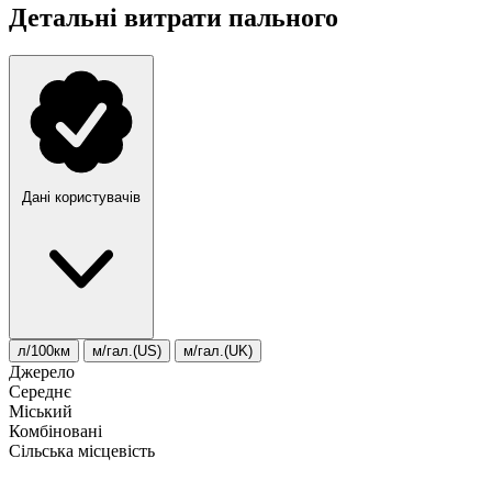
Детальні витрати пального
Дані користувачів
л/100км
м/гал.(US)
м/гал.(UK)
Джерело
Середнє
Міський
Комбіновані
Сільська місцевість