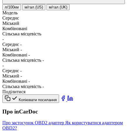
л/100км
м/гал.(US)
м/гал.(UK)
Модель
Середнє
Міський
Комбіновані
Сільська місцевість
-
Середнє
-
Міський
-
Комбіновані
-
Сільська місцевість
-
-
Середнє
-
Міський
-
Комбіновані
-
Сільська місцевість
-
Поділитися
Копіювати посилання
Про inCarDoc
Про застосунок
OBD2 адаптер
Як користуватися адаптером
OBD2?