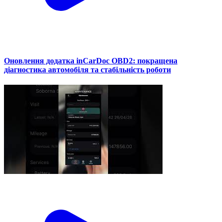
Оновлення додатка inCarDoc OBD2: покращена
діагностика автомобіля та стабільність роботи