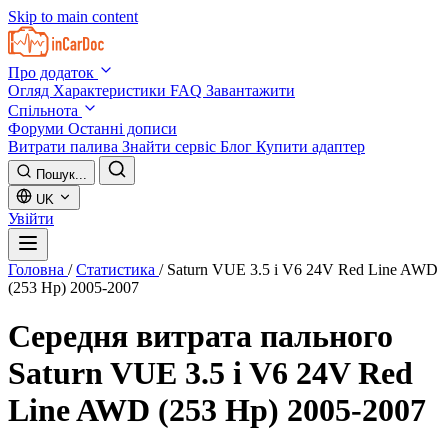
Skip to main content
Про додаток
Огляд
Характеристики
FAQ
Завантажити
Спільнота
Форуми
Останні дописи
Витрати палива
Знайти сервіс
Блог
Купити адаптер
Пошук...
UK
Увійти
Головна
/
Статистика
/
Saturn VUE 3.5 i V6 24V Red Line AWD
(253 Hp) 2005-2007
Середня витрата пального
Saturn VUE 3.5 i V6 24V Red
Line AWD (253 Hp) 2005-2007