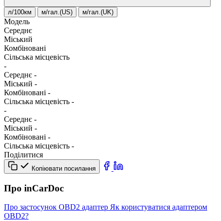
л/100км
м/гал.(US)
м/гал.(UK)
Модель
Середнє
Міський
Комбіновані
Сільська місцевість
-
Середнє
-
Міський
-
Комбіновані
-
Сільська місцевість
-
-
Середнє
-
Міський
-
Комбіновані
-
Сільська місцевість
-
Поділитися
Копіювати посилання
Про inCarDoc
Про застосунок
OBD2 адаптер
Як користуватися адаптером
OBD2?