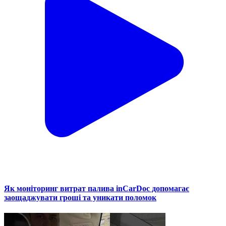
Як моніторинг витрат палива inCarDoc допомагає
заощаджувати гроші та уникати поломок