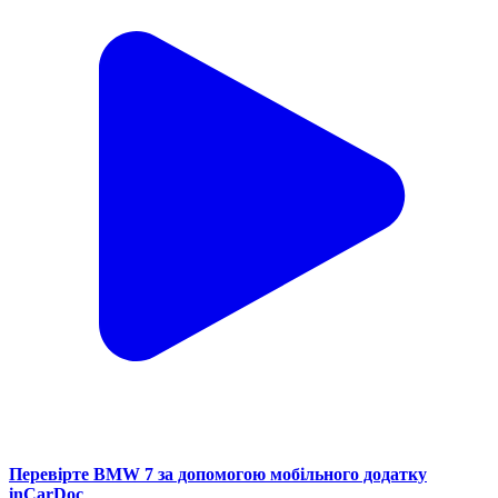
Перевірте BMW 7 за допомогою мобільного додатку
inCarDoc