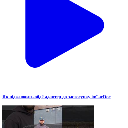
Як підключить обд2 адаптер до застосунку inCarDoc