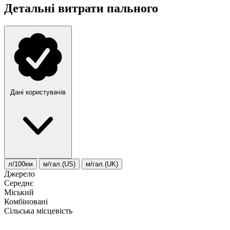
Детальні витрати пального
Дані користувачів
л/100км
м/гал.(US)
м/гал.(UK)
Джерело
Середнє
Міський
Комбіновані
Сільська місцевість