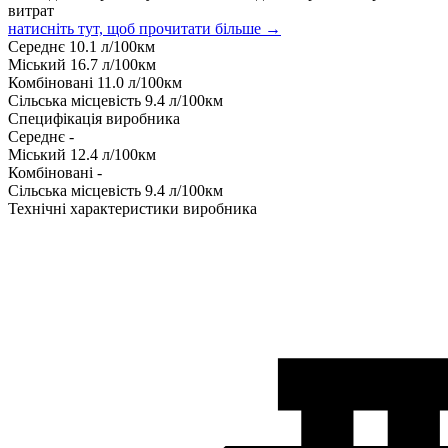
витрат
натисніть тут, щоб прочитати більше →
Середнє
10.1
л/100км
Міський
16.7
л/100км
Комбіновані
11.0
л/100км
Сільська місцевість
9.4
л/100км
Специфікація виробника
Середнє
-
Міський
12.4
л/100км
Комбіновані
-
Сільська місцевість
9.4
л/100км
Технічні характеристики виробника