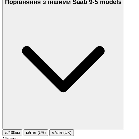
Порівняння з іншими Saab 9-5 models
л/100км
м/гал.(US)
м/гал.(UK)
Модель