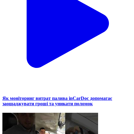
Як моніторинг витрат палива inCarDoc допомагає
заощаджувати гроші та уникати поломок