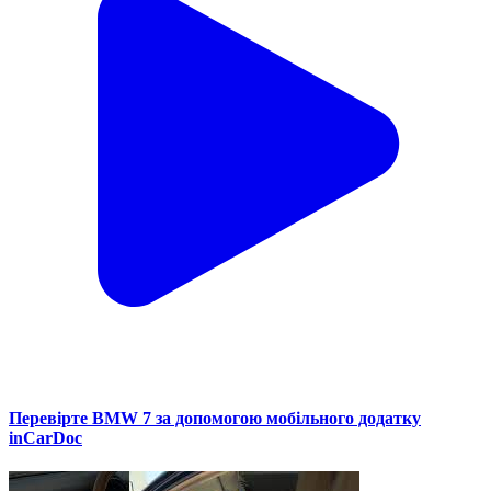
Перевірте BMW 7 за допомогою мобільного додатку
inCarDoc