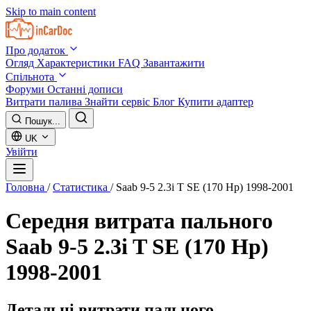
Skip to main content
Про додаток
Огляд
Характеристики
FAQ
Завантажити
Спільнота
Форуми
Останні дописи
Витрати палива
Знайти сервіс
Блог
Купити адаптер
Пошук...
UK
Увійти
Головна
/
Статистика
/
Saab 9-5 2.3i T SE (170 Hp) 1998-2001
Середня витрата пального
Saab 9-5 2.3i T SE (170 Hp)
1998-2001
Детальні витрати пального