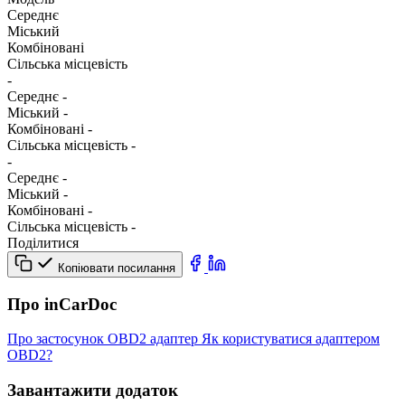
Середнє
Міський
Комбіновані
Сільська місцевість
-
Середнє
-
Міський
-
Комбіновані
-
Сільська місцевість
-
-
Середнє
-
Міський
-
Комбіновані
-
Сільська місцевість
-
Поділитися
Копіювати посилання
Про inCarDoc
Про застосунок
OBD2 адаптер
Як користуватися адаптером
OBD2?
Завантажити додаток