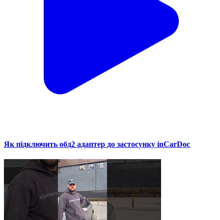
Як підключить обд2 адаптер до застосунку inCarDoc