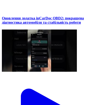
Оновлення додатка inCarDoc OBD2: покращена
діагностика автомобіля та стабільність роботи