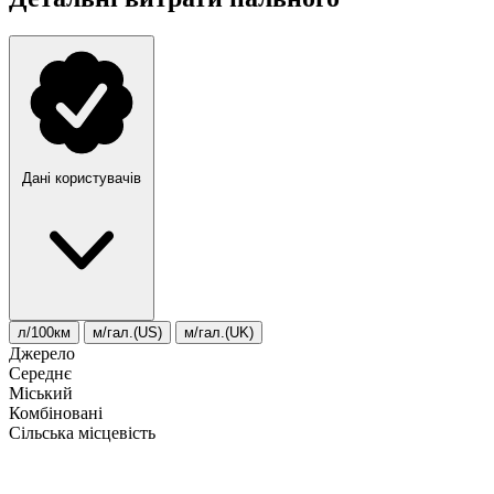
Дані користувачів
л/100км
м/гал.(US)
м/гал.(UK)
Джерело
Середнє
Міський
Комбіновані
Сільська місцевість