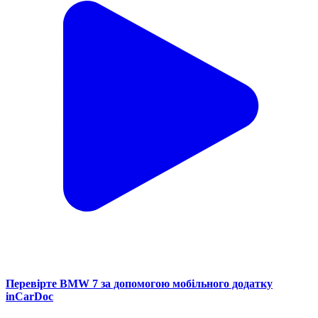
Перевірте BMW 7 за допомогою мобільного додатку
inCarDoc