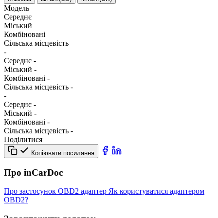
Модель
Середнє
Міський
Комбіновані
Сільська місцевість
-
Середнє
-
Міський
-
Комбіновані
-
Сільська місцевість
-
-
Середнє
-
Міський
-
Комбіновані
-
Сільська місцевість
-
Поділитися
Копіювати посилання
Про inCarDoc
Про застосунок
OBD2 адаптер
Як користуватися адаптером
OBD2?