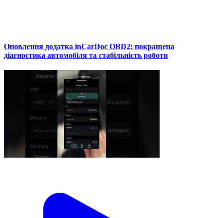
Оновлення додатка inCarDoc OBD2: покращена
діагностика автомобіля та стабільність роботи