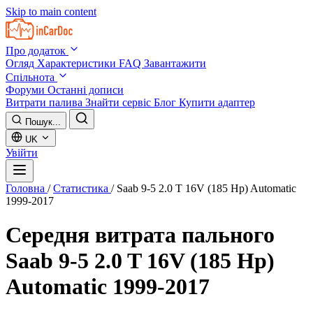
Skip to main content
Про додаток
Огляд
Характеристики
FAQ
Завантажити
Спільнота
Форуми
Останні дописи
Витрати палива
Знайти сервіс
Блог
Купити адаптер
Пошук...
UK
Увійти
Головна
/
Статистика
/
Saab 9-5 2.0 T 16V (185 Hp) Automatic
1999-2017
Середня витрата пального
Saab 9-5 2.0 T 16V (185 Hp)
Automatic 1999-2017