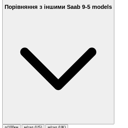
Порівняння з іншими Saab 9-5 models
л/100км
м/гал.(US)
м/гал.(UK)