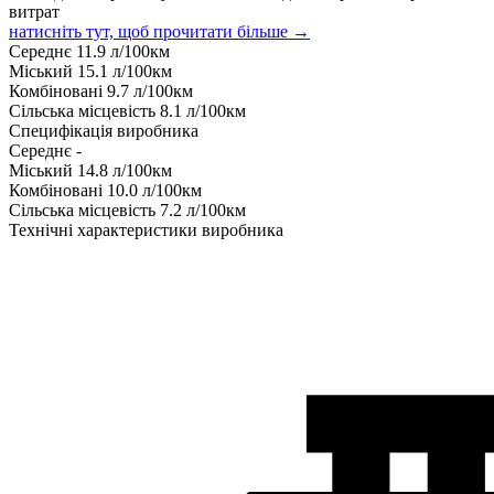
витрат
натисніть тут, щоб прочитати більше →
Середнє
11.9
л/100км
Міський
15.1
л/100км
Комбіновані
9.7
л/100км
Сільська місцевість
8.1
л/100км
Специфікація виробника
Середнє
-
Міський
14.8
л/100км
Комбіновані
10.0
л/100км
Сільська місцевість
7.2
л/100км
Технічні характеристики виробника