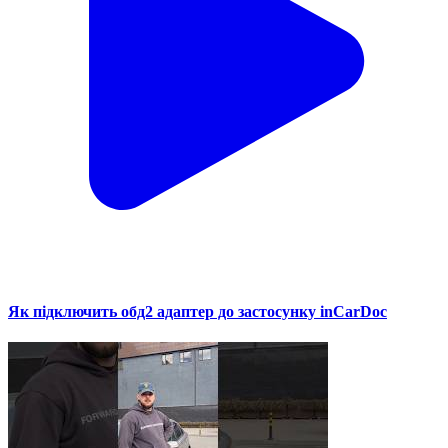
Як підключить обд2 адаптер до застосунку inCarDoc