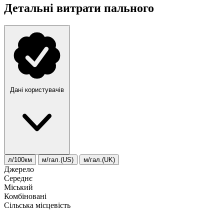
Детальні витрати пального
Дані користувачів
л/100км
м/гал.(US)
м/гал.(UK)
Джерело
Середнє
Міський
Комбіновані
Сільська місцевість