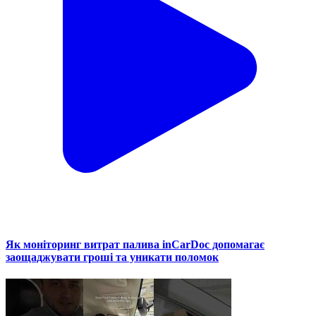
Як моніторинг витрат палива inCarDoc допомагає
заощаджувати гроші та уникати поломок