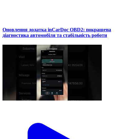
Оновлення додатка inCarDoc OBD2: покращена
діагностика автомобіля та стабільність роботи