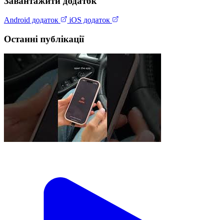
Завантажити додаток
Android додаток
iOS додаток
Останні публікації