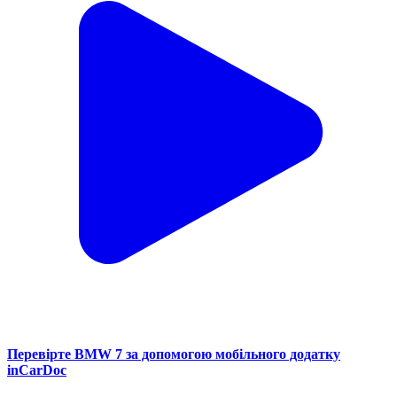
Перевірте BMW 7 за допомогою мобільного додатку
inCarDoc