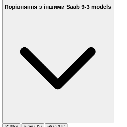
Порівняння з іншими Saab 9-3 models
л/100км
м/гал.(US)
м/гал.(UK)