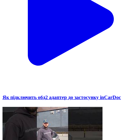
Як підключить обд2 адаптер до застосунку inCarDoc