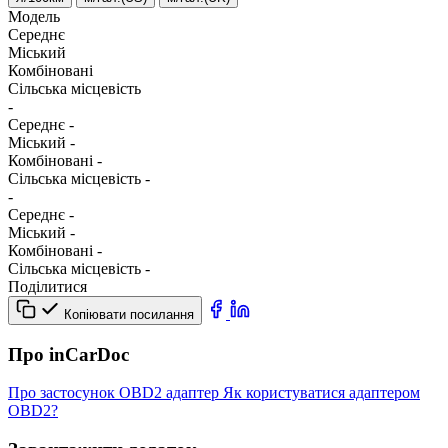
Модель
Середнє
Міський
Комбіновані
Сільська місцевість
-
Середнє
-
Міський
-
Комбіновані
-
Сільська місцевість
-
-
Середнє
-
Міський
-
Комбіновані
-
Сільська місцевість
-
Поділитися
Копіювати посилання
Про inCarDoc
Про застосунок
OBD2 адаптер
Як користуватися адаптером
OBD2?