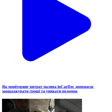
Як моніторинг витрат палива inCarDoc допомагає
заощаджувати гроші та уникати поломок