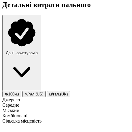
Детальні витрати пального
Дані користувачів
л/100км
м/гал.(US)
м/гал.(UK)
Джерело
Середнє
Міський
Комбіновані
Сільська місцевість