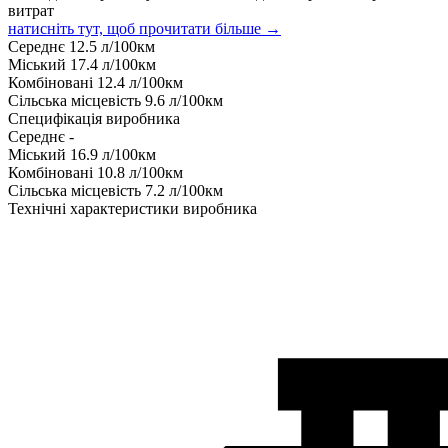
витрат
натисніть тут, щоб прочитати більше →
Середнє
12.5
л/100км
Міський
17.4
л/100км
Комбіновані
12.4
л/100км
Сільська місцевість
9.6
л/100км
Специфікація виробника
Середнє
-
Міський
16.9
л/100км
Комбіновані
10.8
л/100км
Сільська місцевість
7.2
л/100км
Технічні характеристики виробника