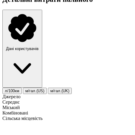
Дані користувачів
л/100км
м/гал.(US)
м/гал.(UK)
Джерело
Середнє
Міський
Комбіновані
Сільська місцевість