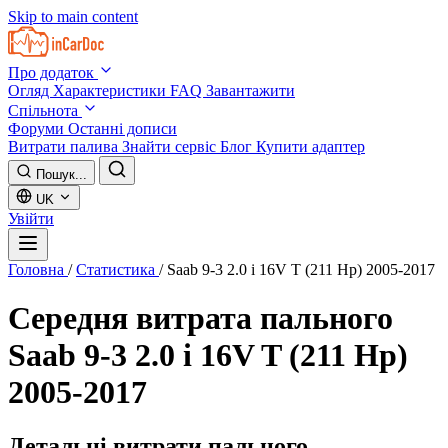
Skip to main content
Про додаток
Огляд
Характеристики
FAQ
Завантажити
Спільнота
Форуми
Останні дописи
Витрати палива
Знайти сервіс
Блог
Купити адаптер
Пошук...
UK
Увійти
Головна
/
Статистика
/
Saab 9-3 2.0 i 16V T (211 Hp) 2005-2017
Середня витрата пального
Saab 9-3 2.0 i 16V T (211 Hp)
2005-2017
Детальні витрати пального