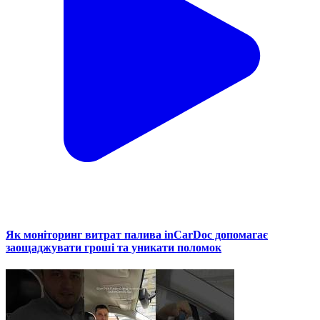
Як моніторинг витрат палива inCarDoc допомагає
заощаджувати гроші та уникати поломок