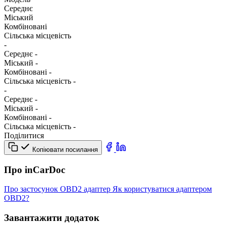
Середнє
Міський
Комбіновані
Сільська місцевість
-
Середнє
-
Міський
-
Комбіновані
-
Сільська місцевість
-
-
Середнє
-
Міський
-
Комбіновані
-
Сільська місцевість
-
Поділитися
Копіювати посилання
Про inCarDoc
Про застосунок
OBD2 адаптер
Як користуватися адаптером
OBD2?
Завантажити додаток