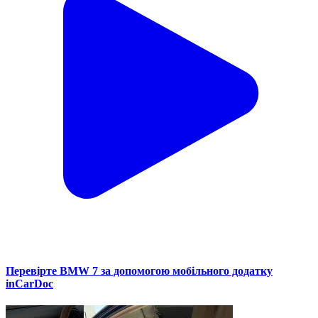
Перевірте BMW 7 за допомогою мобільного додатку
inCarDoc