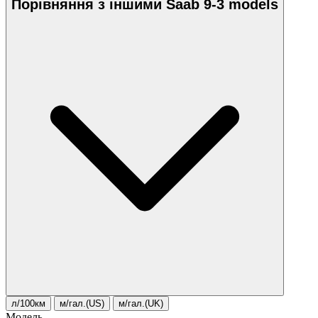
Порівняння з іншими Saab 9-3 models
л/100км
м/гал.(US)
м/гал.(UK)
Модель