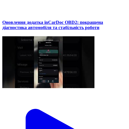
Оновлення додатка inCarDoc OBD2: покращена
діагностика автомобіля та стабільність роботи