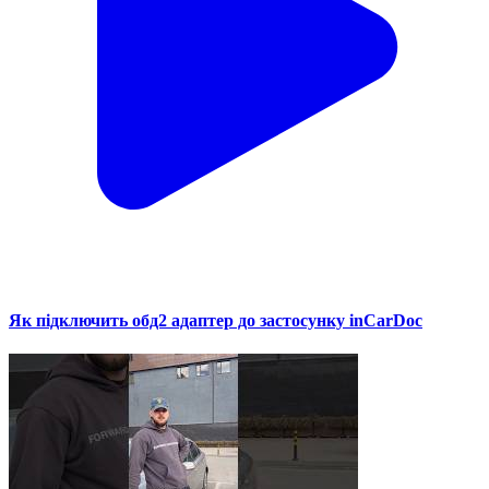
Як підключить обд2 адаптер до застосунку inCarDoc