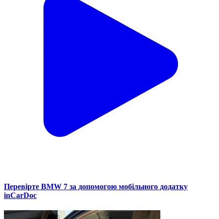
Перевірте BMW 7 за допомогою мобільного додатку
inCarDoc