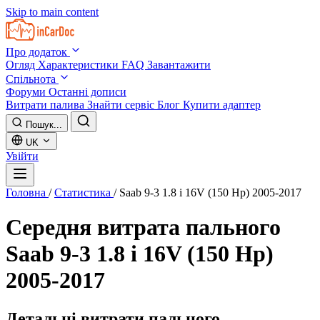
Skip to main content
Про додаток
Огляд
Характеристики
FAQ
Завантажити
Спільнота
Форуми
Останні дописи
Витрати палива
Знайти сервіс
Блог
Купити адаптер
Пошук...
UK
Увійти
Головна
/
Статистика
/
Saab 9-3 1.8 i 16V (150 Hp) 2005-2017
Середня витрата пального
Saab 9-3 1.8 i 16V (150 Hp)
2005-2017
Детальні витрати пального