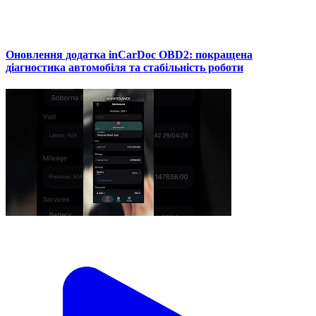
Оновлення додатка inCarDoc OBD2: покращена
діагностика автомобіля та стабільність роботи