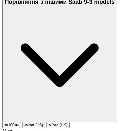
Порівняння з іншими Saab 9-3 models
л/100км
м/гал.(US)
м/гал.(UK)
Модель