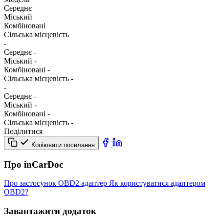
Середнє
Міський
Комбіновані
Сільська місцевість
-
Середнє
-
Міський
-
Комбіновані
-
Сільська місцевість
-
-
Середнє
-
Міський
-
Комбіновані
-
Сільська місцевість
-
Поділитися
Копіювати посилання
Про inCarDoc
Про застосунок
OBD2 адаптер
Як користуватися адаптером
OBD2?
Завантажити додаток