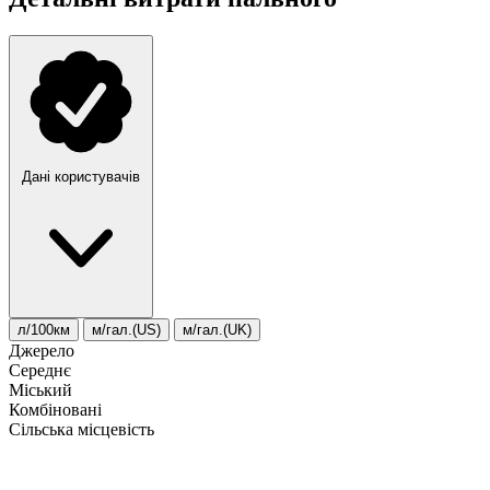
Дані користувачів
л/100км
м/гал.(US)
м/гал.(UK)
Джерело
Середнє
Міський
Комбіновані
Сільська місцевість