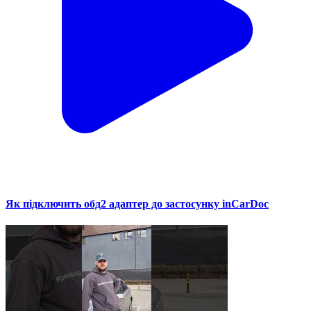
Як підключить обд2 адаптер до застосунку inCarDoc