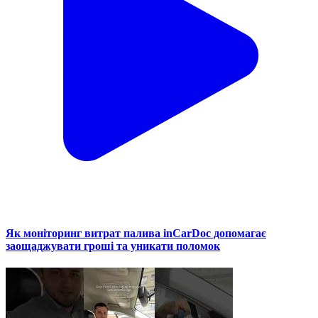
Як моніторинг витрат палива inCarDoc допомагає
заощаджувати гроші та уникати поломок