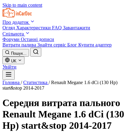
Skip to main content
Про додаток
Огляд
Характеристики
FAQ
Завантажити
Спільнота
Форуми
Останні дописи
Витрати палива
Знайти сервіс
Блог
Купити адаптер
Пошук...
UK
Увійти
Головна
/
Статистика
/
Renault Megane 1.6 dCi (130 Hp)
start&stop 2014-2017
Середня витрата пального
Renault Megane 1.6 dCi (130
Hp) start&stop 2014-2017