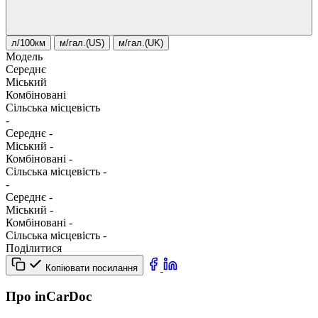
л/100км
м/гал.(US)
м/гал.(UK)
Модель
Середнє
Міський
Комбіновані
Сільська місцевість
-
Середнє
-
Міський
-
Комбіновані
-
Сільська місцевість
-
-
Середнє
-
Міський
-
Комбіновані
-
Сільська місцевість
-
Поділитися
Копіювати посилання
Про inCarDoc