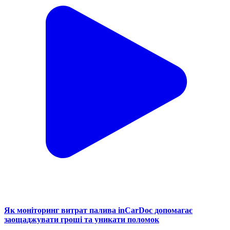
Як моніторинг витрат палива inCarDoc допомагає
заощаджувати гроші та уникати поломок