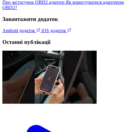
Про застосунок
OBD2 адаптер
Як користуватися адаптером
OBD2?
Завантажити додаток
Android додаток
iOS додаток
Останні публікації