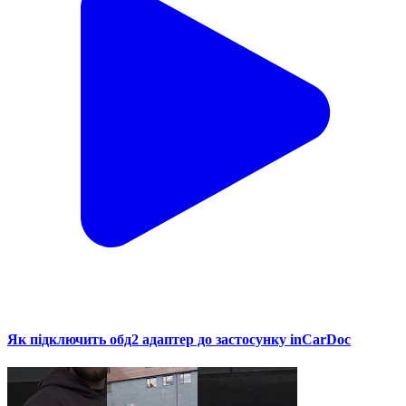
Як підключить обд2 адаптер до застосунку inCarDoc