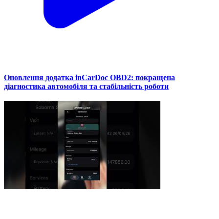
Оновлення додатка inCarDoc OBD2: покращена
діагностика автомобіля та стабільність роботи