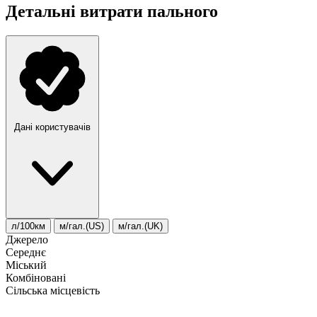
Детальні витрати пального
Дані користувачів
л/100км
м/гал.(US)
м/гал.(UK)
Джерело
Середнє
Міський
Комбіновані
Сільська місцевість