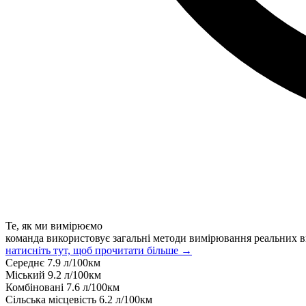
Те, як ми вимірюємо
команда використовує загальні методи вимірювання реальних в
натисніть тут, щоб прочитати більше →
Середнє
7.9
л/100км
Міський
9.2
л/100км
Комбіновані
7.6
л/100км
Сільська місцевість
6.2
л/100км