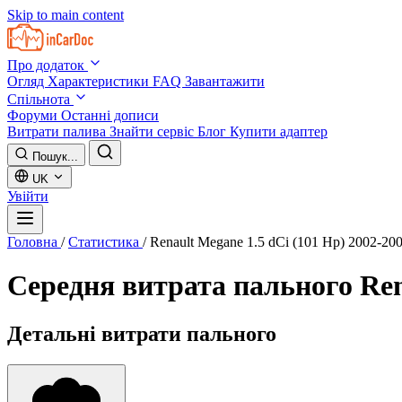
Skip to main content
Про додаток
Огляд
Характеристики
FAQ
Завантажити
Спільнота
Форуми
Останні дописи
Витрати палива
Знайти сервіс
Блог
Купити адаптер
Пошук...
UK
Увійти
Головна
/
Статистика
/
Renault Megane 1.5 dCi (101 Hp) 2002-20
Середня витрата пального
Ren
Детальні витрати пального