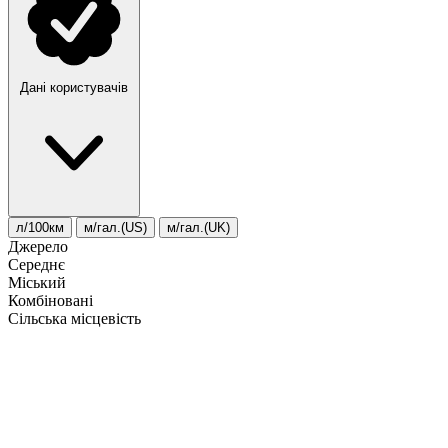
Дані користувачів
л/100км
м/гал.(US)
м/гал.(UK)
Джерело
Середнє
Міський
Комбіновані
Сільська місцевість