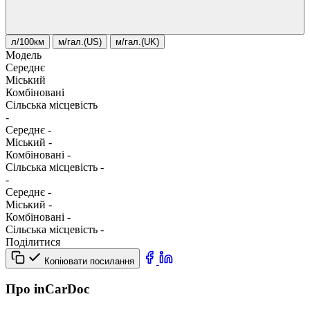
л/100км
м/гал.(US)
м/гал.(UK)
Модель
Середнє
Міський
Комбіновані
Сільська місцевість
-
Середнє
-
Міський
-
Комбіновані
-
Сільська місцевість
-
-
Середнє
-
Міський
-
Комбіновані
-
Сільська місцевість
-
Поділитися
Копіювати посилання
Про inCarDoc