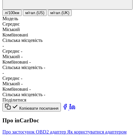
л/100км
м/гал.(US)
м/гал.(UK)
Модель
Середнє
Міський
Комбіновані
Сільська місцевість
-
Середнє
-
Міський
-
Комбіновані
-
Сільська місцевість
-
-
Середнє
-
Міський
-
Комбіновані
-
Сільська місцевість
-
Поділитися
Копіювати посилання
Про inCarDoc
Про застосунок
OBD2 адаптер
Як користуватися адаптером