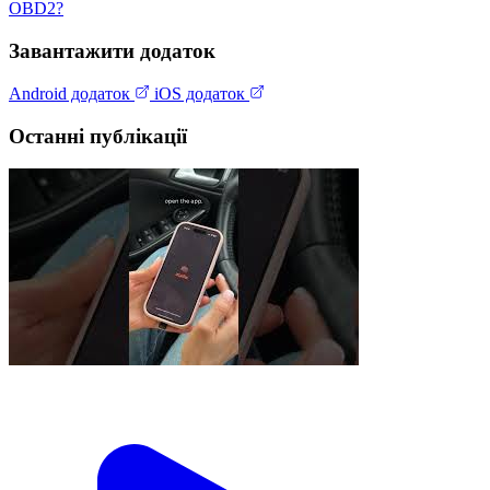
OBD2?
Завантажити додаток
Android додаток
iOS додаток
Останні публікації