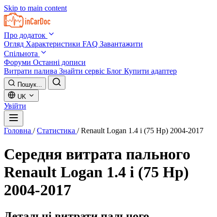
Skip to main content
Про додаток
Огляд
Характеристики
FAQ
Завантажити
Спільнота
Форуми
Останні дописи
Витрати палива
Знайти сервіс
Блог
Купити адаптер
Пошук...
UK
Увійти
Головна
/
Статистика
/
Renault Logan 1.4 i (75 Hp) 2004-2017
Середня витрата пального
Renault Logan 1.4 i (75 Hp)
2004-2017
Детальні витрати пального