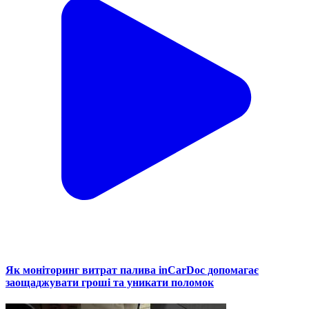
Як моніторинг витрат палива inCarDoc допомагає
заощаджувати гроші та уникати поломок