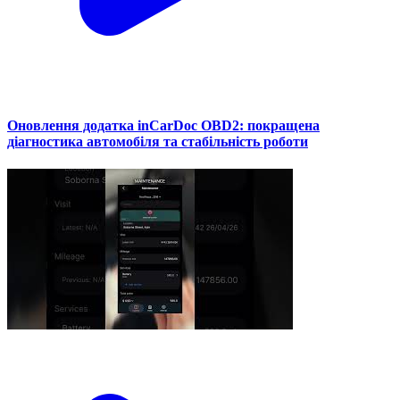
Оновлення додатка inCarDoc OBD2: покращена
діагностика автомобіля та стабільність роботи