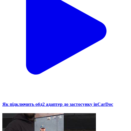
Як підключить обд2 адаптер до застосунку inCarDoc