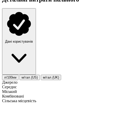
Дані користувачів
л/100км
м/гал.(US)
м/гал.(UK)
Джерело
Середнє
Міський
Комбіновані
Сільська місцевість